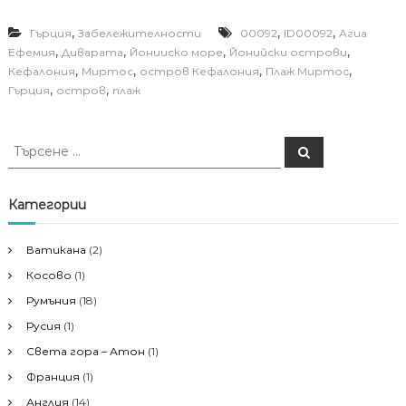
,
,
,
Гърция
Забележителности
00092
ID00092
Агиа
,
,
,
,
Ефемия
Диварата
Йонииско море
Йонийски острови
,
,
,
,
Кефалония
Миртос
остров Кефалония
Плаж Миртос
,
,
Гърция
остров
плаж
Т
Т
ъ
ъ
р
р
с
е
с
Категории
н
е
е
н
Ватикана
(2)
е
Косово
(1)
з
а
Румъния
(18)
:
Русия
(1)
Света гора – Атон
(1)
Франция
(1)
Англия
(14)