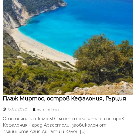
Плаж Миртос, остров Кефалония, Гърция
18.02.2020
adminrilaws
Отстоящ на около 30 км от столицата на остров
Кефалония – град Аргостоли, заобиколен от
планините Агия Динати и Калон […]