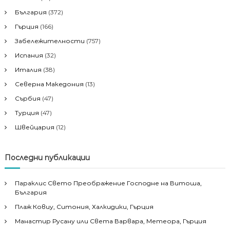
България
(372)
Гърция
(166)
Забележителности
(757)
Испания
(32)
Италия
(38)
Северна Македония
(13)
Сърбия
(47)
Турция
(47)
Швейцария
(12)
Последни публикации
Параклис Свето Преображение Господне на Витоша,
България
Плаж Ковиу, Ситония, Халкидики, Гърция
Манастир Русану или Света Варвара, Метеора, Гърция