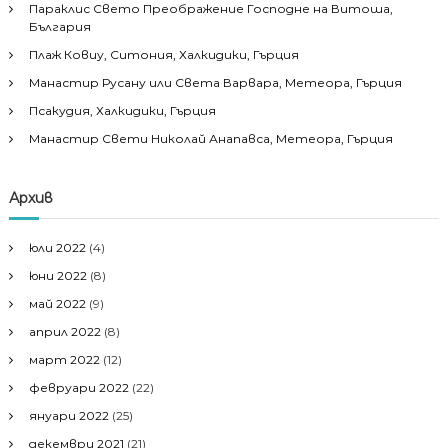
Параклис Свето Преображение Господне на Витоша,
България
Плаж Ковиу, Ситония, Халкидики, Гърция
Манастир Русану или Света Варвара, Метеора, Гърция
Псакудия, Халкидики, Гърция
Манастир Свети Николай Анапавса, Метеора, Гърция
Архив
юли 2022
(4)
юни 2022
(8)
май 2022
(9)
април 2022
(8)
март 2022
(12)
февруари 2022
(22)
януари 2022
(25)
декември 2021
(21)