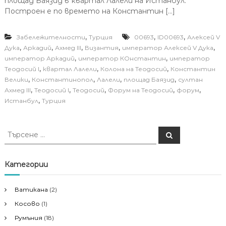
площад Баязид в квартал Лалели на Истанбул.
Построен е по времето на Константин […]
,
,
,
Забележителности
Турция
00693
ID00693
Алексей V
,
,
,
,
,
Дука
Аркадий
Ахмед III
Византия
император Алексей V Дука
,
,
император Аркадий
император КОнстантин
император
,
,
,
Теодосий I
квартал Лалели
Колона на Теодосий
Константин
,
,
,
,
Велики
Константинопол
Лалели
площад Баязид
султан
,
,
,
,
,
Ахмед III
Теодосий I
Теодосий
Форум на Теодосий
форум
,
Истанбул
Турция
Т
Т
ъ
ъ
р
р
с
е
с
Категории
н
е
е
н
Ватикана
(2)
е
Косово
(1)
з
а
Румъния
(18)
: