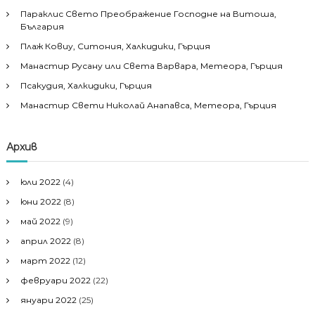
Параклис Свето Преображение Господне на Витоша,
България
Плаж Ковиу, Ситония, Халкидики, Гърция
Манастир Русану или Света Варвара, Метеора, Гърция
Псакудия, Халкидики, Гърция
Манастир Свети Николай Анапавса, Метеора, Гърция
Архив
юли 2022
(4)
юни 2022
(8)
май 2022
(9)
април 2022
(8)
март 2022
(12)
февруари 2022
(22)
януари 2022
(25)