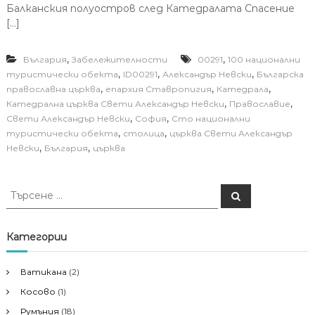
Балканския полуостров след Катедралата Спасение
[…]
,
,
България
Забележителности
00291
100 национални
,
,
,
туристически обекта
ID00291
Александър Невски
Българска
,
,
,
православна църква
епархия Ставропигия
Катедрала
,
,
Катедрална църква Свети Александър Невски
Православие
,
,
Свети Александър Невски
София
Сто национални
,
,
туристически обекта
столица
църква Свети Александър
,
,
Невски
България
църква
Т
Т
ъ
ъ
р
р
с
е
с
Категории
н
е
е
н
Ватикана
(2)
е
Косово
(1)
з
а
Румъния
(18)