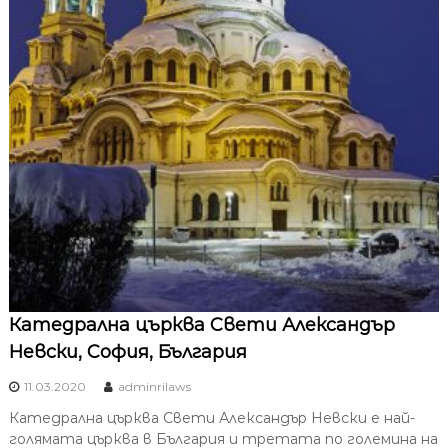
Катедрална църква Свети Александър
Невски, София, България
11.03.2020
adminrilaws
Катедрална църква Свети Александър Невски е най-
голямата църква в България и третата по големина на