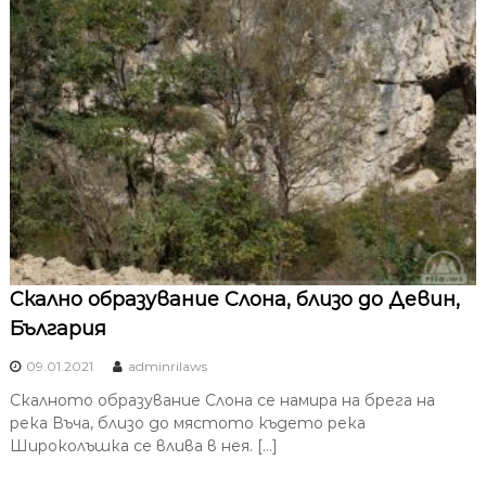
Скално образувание Слона, близо до Девин,
България
09.01.2021
adminrilaws
Скалното образувание Слона се намира на брега на
река Въча, близо до мястото където река
Широколъшка се влива в нея. […]