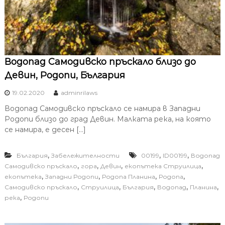
Водопад Самодивско пръскало близо до
Девин, Родопи, България
19.02.2020
adminrilaws
Водопад Самодивско пръскало се намира в Западни
Родопи близо до град Девин. Малката река, на която
се намира, е десен […]
,
,
,
България
Забележителности
00199
ID00199
Водопад
,
,
,
,
Самодивско пръскало
гора
Девин
екопътека Струилица
,
,
,
,
екопътека
Западни Родопи
Родопа Планина
Родопа
,
,
,
,
,
Самодивско пръскало
Струилица
България
Водопад
Планина
,
река
Родопи