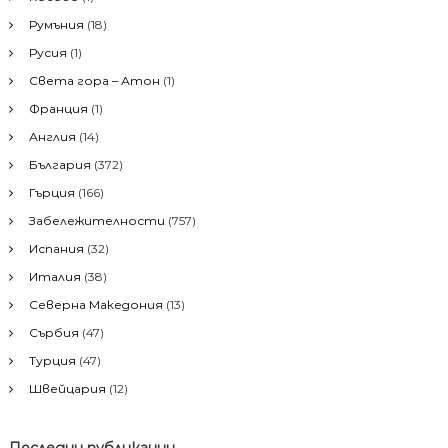
а
Румъния
(18)
:
Русия
(1)
Света гора – Атон
(1)
Франция
(1)
Англия
(14)
България
(372)
Гърция
(166)
Забележителности
(757)
Испания
(32)
Италия
(38)
Северна Македония
(13)
Сърбия
(47)
Турция
(47)
Швейцария
(12)
Последни публикации