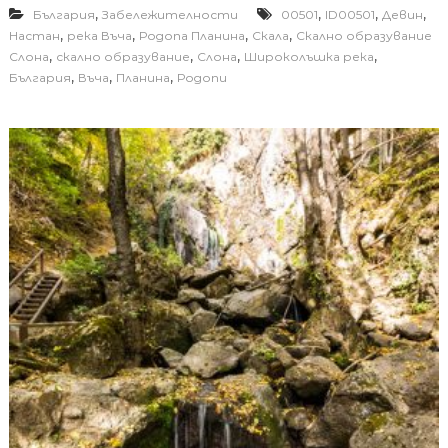
,
,
,
,
България
Забележителности
00501
ID00501
Девин
,
,
,
,
Настан
река Въча
Родопа Планина
Скала
Скално образувание
,
,
,
,
Слона
скално образувание
Слона
Широколъшка река
,
,
,
България
Въча
Планина
Родопи