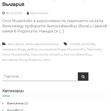
България
18.02.2020
adminrilaws
Село Михалково е разположено по поречието на река
Въча между язовирите Антонивановци (Въча) и Цанков
камък в Родопите. Намира се […]
,
,
,
България
Забележителности
00063
ID00063
,
,
,
,
,
газирана вода
Девин
минерална вода
Михалково
Персенк
,
,
,
Село Михалково
Смолянска област
Антонивановци
,
,
,
България
Въча
Родопи
село
Т
Т
ъ
ъ
р
р
с
е
с
Категории
н
е
е
н
Ватикана
(2)
е
Косово
(1)
з