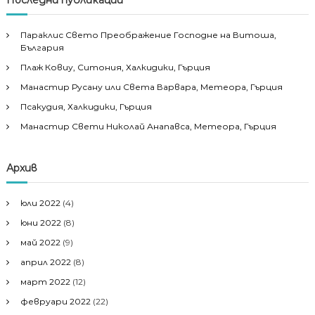
Параклис Свето Преображение Господне на Витоша,
България
Плаж Ковиу, Ситония, Халкидики, Гърция
Манастир Русану или Света Варвара, Метеора, Гърция
Псакудия, Халкидики, Гърция
Манастир Свети Николай Анапавса, Метеора, Гърция
Архив
юли 2022
(4)
юни 2022
(8)
май 2022
(9)
април 2022
(8)
март 2022
(12)
февруари 2022
(22)