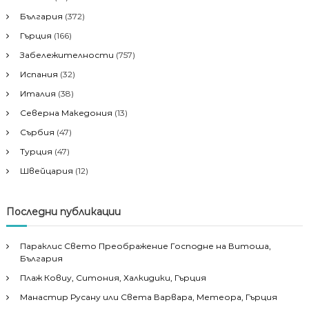
България
(372)
Гърция
(166)
Забележителности
(757)
Испания
(32)
Италия
(38)
Северна Македония
(13)
Сърбия
(47)
Турция
(47)
Швейцария
(12)
Последни публикации
Параклис Свето Преображение Господне на Витоша,
България
Плаж Ковиу, Ситония, Халкидики, Гърция
Манастир Русану или Света Варвара, Метеора, Гърция