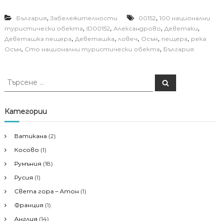
,
,
България
Забележителности
00152
100 национални
,
,
,
,
туристически обекта
ID00152
Александрово
Деветаки
,
,
,
,
,
Деветашка пещера
Деветашка
ловеч
Осъм
пещера
река
,
,
Осъм
Сто национални туристически обекта
България
Т
Т
ъ
ъ
р
р
с
е
с
Категории
н
е
е
н
Ватикана
(2)
е
Косово
(1)
з
а
Румъния
(18)
:
Русия
(1)
Света гора – Атон
(1)
Франция
(1)
Англия
(14)