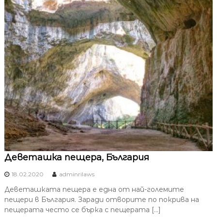
Деветашка пещера, България
18.02.2020
adminrilaws
Деветашката пещера е една от най-големите
пещери в България. Заради отворите по покрива на
пещерата често се бърка с пещерата […]