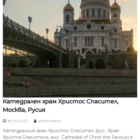
Катедрален храм Христос Спасител,
Москва, Русия
18.02.2020
adminrilaws
Катедралния храм Христос Спасител (рус.: Храм
Христа Спасителя, анг.: Cathedral of Christ the Saviour) е