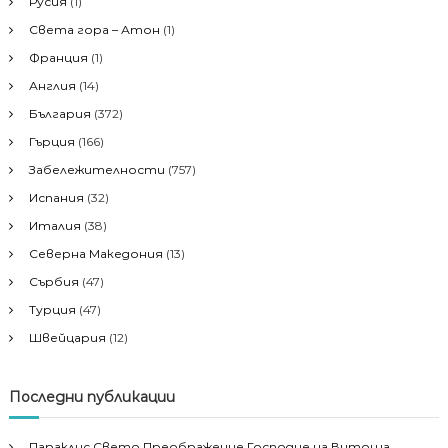
Русия
(1)
Света гора – Атон
(1)
Франция
(1)
Англия
(14)
България
(372)
Гърция
(166)
Забележителности
(757)
Испания
(32)
Италия
(38)
Северна Македония
(13)
Сърбия
(47)
Турция
(47)
Швейцария
(12)
Последни публикации
Параклис Свето Преображение Господне на Витоша,