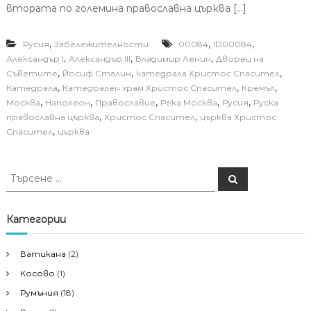
втората по големина православна църква […]
,
,
,
Русия
Забележителности
00084
ID00084
,
,
,
Александър I
Александър III
Владимир Ленин
Дворец на
,
,
,
Съветите
Йосиф Сталин
катедрала Христос Спасител
,
,
,
Катедрала
Катедрален храм Христос Спасител
Кремъл
,
,
,
,
,
Москва
Наполеон
Православие
Река Москва
Русия
Руска
,
,
православна църква
Христос Спасител
църква Христос
,
Спасител
църква
Т
Т
ъ
ъ
р
р
с
е
с
Категории
н
е
е
н
Ватикана
(2)
е
Косово
(1)
з
а
Румъния
(18)
: