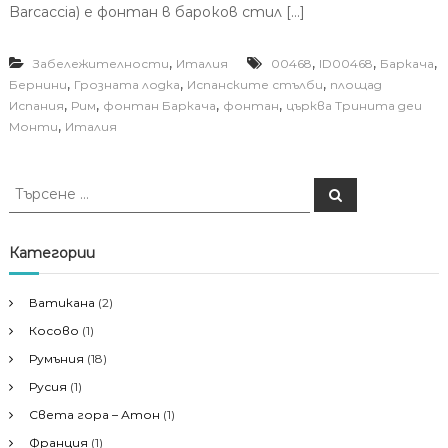
Barcaccia) е фонтан в бароков стил […]
,
,
,
,
Забележителности
Италия
00468
ID00468
Баркача
,
,
,
Бернини
Грозната лодка
Испанските стълби
площад
,
,
,
,
Испания
Рим
фонтан Баркача
фонтан
църква Тринита деи
,
Монти
Италия
Т
Т
ъ
ъ
р
р
с
е
с
Категории
н
е
е
н
Ватикана
(2)
е
Косово
(1)
з
а
Румъния
(18)
:
Русия
(1)
Света гора – Атон
(1)
Франция
(1)