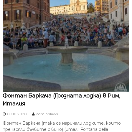
Фонтан Баркача (Грозната лодка) в Рим,
Италия
09.10.2020
adminrilaws
Фонтан Баркача (така се наричали лодките, които
пренасяли бъчвите с вино) (итал.: Fontana della