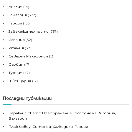
Англия
(14)
България
(372)
Гърция
(166)
Забележителности
(757)
Испания
(32)
Италия
(38)
Северна Македония
(13)
Сърбия
(47)
Турция
(47)
Швейцария
(12)
Последни публикации
Параклис Свето Преображение Господне на Витоша,
България
Плаж Ковиу, Ситония, Халкидики, Гърция