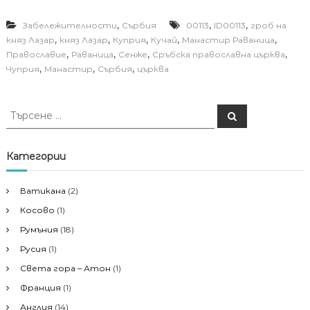
,
,
,
Забележителности
Сърбия
00113
ID00113
гроб на
,
,
,
,
,
княз Лазар
княз Лазар
Куприя
Кучай
Манастир Раваница
,
,
,
,
Православие
Раваница
Сенже
Сръбска православна църква
,
,
,
Чуприя
Манастир
Сърбия
църква
Т
Т
ъ
ъ
р
р
с
е
с
Категории
н
е
е
н
Ватикана
(2)
е
Косово
(1)
з
а
Румъния
(18)
:
Русия
(1)
Света гора – Атон
(1)
Франция
(1)
Англия
(14)