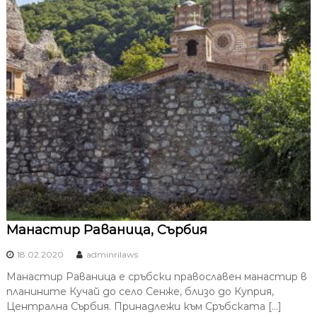
Манастир Раваница, Сърбия
18.02.2020
adminrilaws
Манастир Раваница е сръбски православен манастир в
планините Кучай до село Сенже, близо до Куприя,
Централна Сърбия. Принадлежи към Сръбската […]