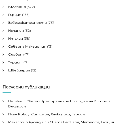
България
(372)
Гърция
(166)
Забележителности
(757)
Испания
(32)
Италия
(38)
Северна Македония
(13)
Сърбия
(47)
Турция
(47)
Швейцария
(12)
Последни публикации
Параклис Свето Преображение Господне на Витоша,
България
Плаж Ковиу, Ситония, Халкидики, Гърция
Манастир Русану или Света Варвара, Метеора, Гърция