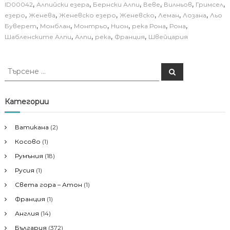
,
,
,
,
,
,
ID00042
Алпийски езера
Бернски Алпи
Веве
Вилньов
Гримсел
,
,
,
,
,
,
езеро
Женева
Женевско езеро
Женевско
Леман
Лозана
Льо
,
,
,
,
,
,
Буверет
Монблан
Монтрьо
Нион
река Рона
Рона
,
,
,
,
Шабленските Алпи
Алпи
река
Франция
Швейцария
Т
Т
ъ
ъ
р
р
с
е
с
Категории
н
е
е
н
Ватикана
(2)
е
Косово
(1)
з
а
Румъния
(18)
:
Русия
(1)
Света гора – Атон
(1)
Франция
(1)
Англия
(14)
България
(372)