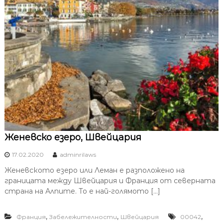
Женевско езеро, Швейцария
17.02.2020
adminrilaws
Женевското езеро или Леман е разположено на
границата между Швейцария и Франция от северната
страна на Алпите. То е най-голямото […]
,
,
,
Франция
Забележителности
Швейцария
00042