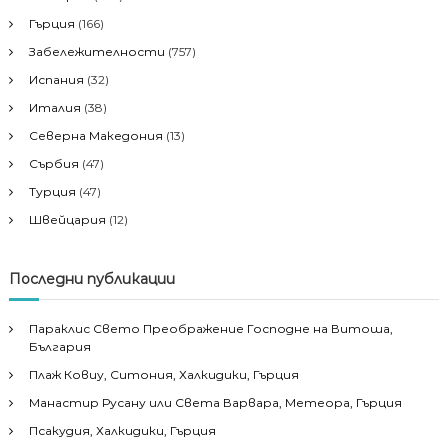
Гърция
(166)
Забележителности
(757)
Испания
(32)
Италия
(38)
Северна Македония
(13)
Сърбия
(47)
Турция
(47)
Швейцария
(12)
Последни публикации
Параклис Свето Преображение Господне на Витоша,
България
Плаж Ковиу, Ситония, Халкидики, Гърция
Манастир Русану или Света Варвара, Метеора, Гърция
Псакудия, Халкидики, Гърция