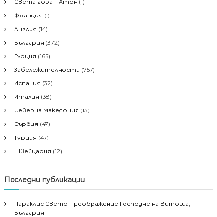
Света гора – Атон
(1)
Франция
(1)
Англия
(14)
България
(372)
Гърция
(166)
Забележителности
(757)
Испания
(32)
Италия
(38)
Северна Македония
(13)
Сърбия
(47)
Турция
(47)
Швейцария
(12)
Последни публикации
Параклис Свето Преображение Господне на Витоша,
България