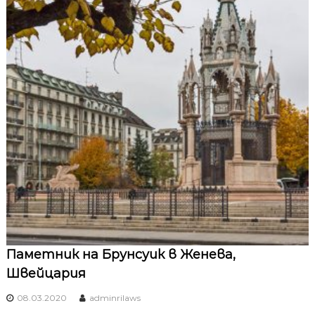
Паметник на Брунсуик в Женева,
Швейцария
08.03.2020
adminrilaws