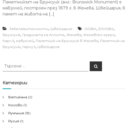
Паметникът на Брунсуик (анг.: Brunswick Monument) е
мавзолей, построен през 1879 г. в Женева, Швейцария, в
памет на живота на […]
,
,
,
Забележителности
Швейцария
00284
ID00284
,
,
,
,
Брунсуик
Градината на Алпите
Женева
Женевско езеро
,
,
,
Карл II
мавзолей
Паметник на Брунсуик в Женева
Паметник на
,
,
Брунсуик
Чарлз II
Швейцария
Т
Т
ъ
ъ
р
р
с
е
с
Категории
н
е
е
н
Ватикана
(2)
е
Косово
(1)
з
а
Румъния
(18)
:
Русия
(1)