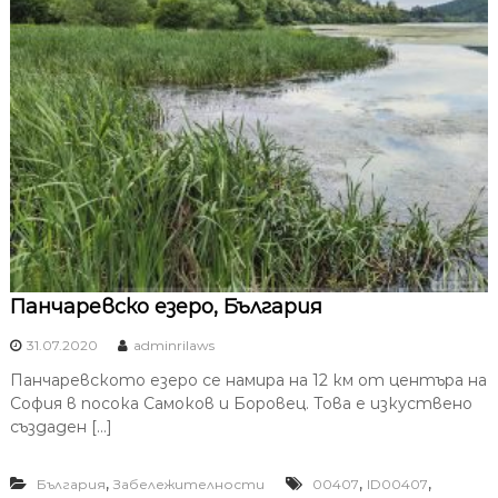
Панчаревско езеро, България
31.07.2020
adminrilaws
Панчаревското езеро се намира на 12 км от центъра на
София в посока Самоков и Боровец. Това е изкуствено
създаден […]
,
,
,
България
Забележителности
00407
ID00407