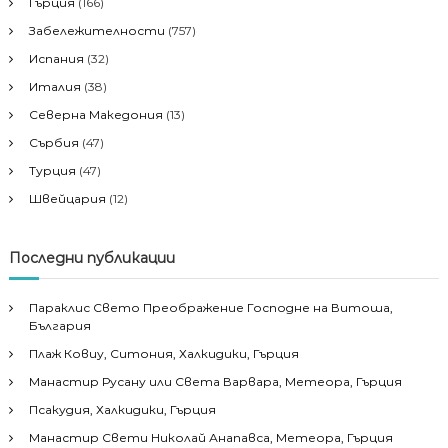
Гърция
(166)
Забележителности
(757)
Испания
(32)
Италия
(38)
Северна Македония
(13)
Сърбия
(47)
Турция
(47)
Швейцария
(12)
Последни публикации
Параклис Свето Преображение Господне на Витоша,
България
Плаж Ковиу, Ситония, Халкидики, Гърция
Манастир Русану или Света Варвара, Метеора, Гърция
Псакудия, Халкидики, Гърция
Манастир Свети Николай Анапавса, Метеора, Гърция