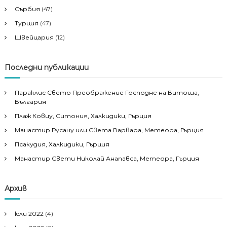
Сърбия
(47)
Турция
(47)
Швейцария
(12)
Последни публикации
Параклис Свето Преображение Господне на Витоша,
България
Плаж Ковиу, Ситония, Халкидики, Гърция
Манастир Русану или Света Варвара, Метеора, Гърция
Псакудия, Халкидики, Гърция
Манастир Свети Николай Анапавса, Метеора, Гърция
Архив
юли 2022
(4)