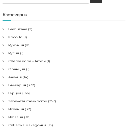
ъ
ъ
р
р
с
е
с
Категории
н
е
е
н
Ватикана
(2)
е
Косово
(1)
з
а
Румъния
(18)
:
Русия
(1)
Света гора – Атон
(1)
Франция
(1)
Англия
(14)
България
(372)
Гърция
(166)
Забележителности
(757)
Испания
(32)
Италия
(38)
Северна Македония
(13)