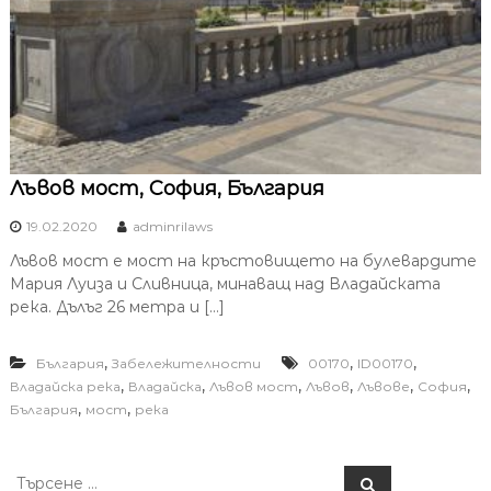
Лъвов мост, София, България
19.02.2020
adminrilaws
Лъвов мост е мост на кръстовището на булевардите
Мария Луиза и Сливница, минаващ над Владайската
река. Дълъг 26 метра и […]
,
,
,
България
Забележителности
00170
ID00170
,
,
,
,
,
,
Владайска река
Владайска
Лъвов мост
Лъвов
Лъвове
София
,
,
България
мост
река
Т
Т