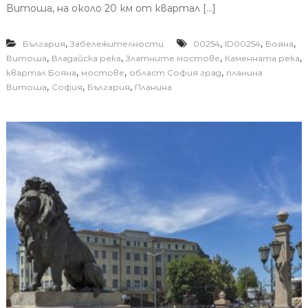
Витоша, на около 20 км от квартал […]
,
,
,
,
България
Забележителности
00254
ID00254
Бояна
,
,
,
,
Витоша
Владайска река
Златните мостове
Каменната река
,
,
,
квартал Бояна
мостове
област София град
планина
,
,
,
Витоша
София
България
Планина