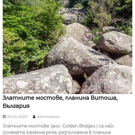
Златните мостове, планина Витоша,
България
25.02.2020
adminrilaws
Златните мостове (анг.: Golden Bridges ) са най-
голямата каменна река, разположена в планина