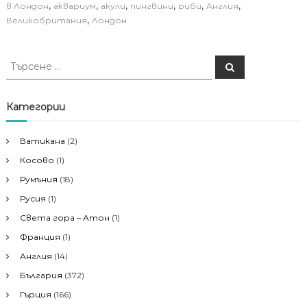
,
,
,
,
,
,
в Лондон
аквариум
акули
пингвини
риби
Англия
,
Великобритания
Лондон
Т
Т
ъ
ъ
р
р
с
е
с
Категории
н
е
е
н
Ватикана
(2)
е
Косово
(1)
з
а
Румъния
(18)
:
Русия
(1)
Света гора – Атон
(1)
Франция
(1)
Англия
(14)
България
(372)
Гърция
(166)