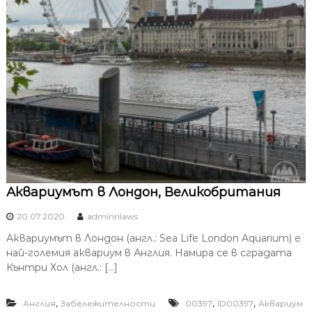
Аквариумът в Лондон, Великобритания
20.07.2020
adminrilaws
Аквариумът в Лондон (англ.: Sea Life London Aquarium) е
най-големия аквариум в Англия. Намира се в сградата
Кънтри Хол (англ.: […]
,
,
,
Англия
Забележителности
00397
ID00397
Аквариум