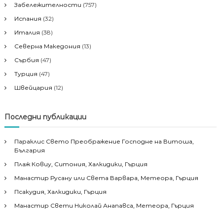
Забележителности
(757)
Испания
(32)
Италия
(38)
Северна Македония
(13)
Сърбия
(47)
Турция
(47)
Швейцария
(12)
Последни публикации
Параклис Свето Преображение Господне на Витоша,
България
Плаж Ковиу, Ситония, Халкидики, Гърция
Манастир Русану или Света Варвара, Метеора, Гърция
Псакудия, Халкидики, Гърция
Манастир Свети Николай Анапавса, Метеора, Гърция