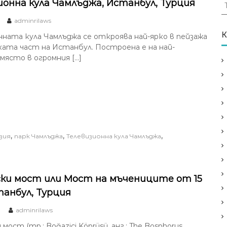
Т
ионна кула Чамлъджа, Истанбул, Турция
ъ
adminrilaws
р
с
К
нната кула Чамлъджа се откроява най-ярко в пейзажа
е
ката част на Истанбул. Построена е на най-
н
място в огромния […]
е
з
а
:
,
,
,
зия
парк Чамлъджа
Телевизионна кула Чамлъджа
ки мост или Мост на мъчениците от 15
танбул, Турция
adminrilaws
мост (тр.: Boğaziçi Köprüsü, анг.: The Bosphorus