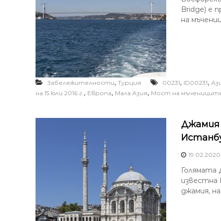
Bridge) е
на мъчениц
,
,
,
Забележителности
Турция
00231
ID00231
Аз
,
,
,
на 15 юли 2016 г.
Европа
Мала Азия
Мост на мъчениците
Джамия
Истанбу
19.02.2020
Голямата Д
известна 
джамия, н