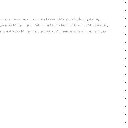
,
,
,
ост на мъчениците от 15 юли
Абдул Меджид I
Азия
,
,
,
,
Джамия Меджидие
Джамия Ортакьой
Европа
Меджидие
,
,
,
,
лтан Абдул Меджид I
джамия
Истанбул
султан
Турция