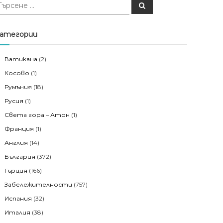
Т
ъ
р
с
е
атегории
н
е
Ватикана
(2)
Косово
(1)
Румъния
(18)
Русия
(1)
Света гора – Атон
(1)
Франция
(1)
Англия
(14)
България
(372)
Гърция
(166)
Забележителности
(757)
Испания
(32)
Италия
(38)