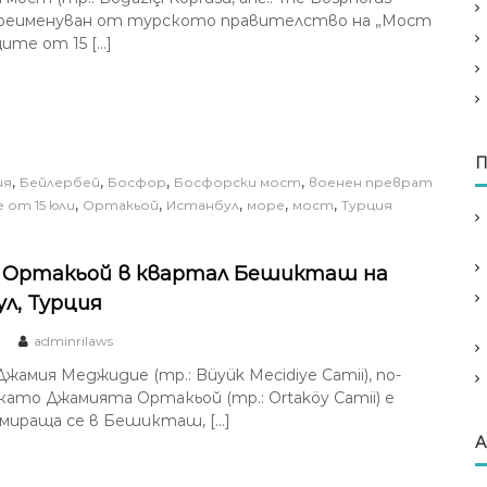
 преименуван от турското правителство на „Мост
ите от 15 […]
П
,
,
,
,
ия
Бейлербей
Босфор
Босфорски мост
военен преврат
,
,
,
,
,
 от 15 юли
Ортакьой
Истанбул
море
мост
Турция
 Ортакьой в квартал Бешикташ на
л, Турция
adminrilaws
жамия Меджидие (тр.: Büyük Mecidiye Camii), по-
като Джамията Ортакьой (тр.: Ortaköy Camii) е
амираща се в Бешикташ, […]
А