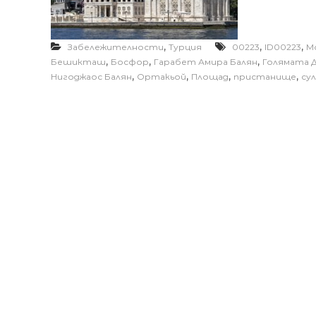
,
,
,
Забележителности
Турция
00223
ID00223
M
,
,
,
Бешикташ
Босфор
Гарабет Амира Балян
Голямата 
,
,
,
,
Нигоджаос Балян
Ортакьой
Площад
пристанище
су