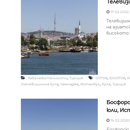
Телевиз
17.02.2022
Телевизио
на азиатс
високото 
,
,
,
Забележителности
Турция
00706
ID00706
А
,
,
,
,
телевизионна кула
Чамлъджа
Истанбул
Кула
Турция
Босфорс
юли, Ис
19.02.2020
Босфорски 