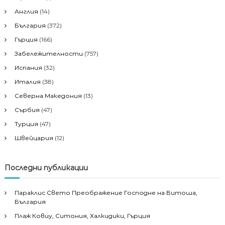
Англия
(14)
България
(372)
Гърция
(166)
Забележителности
(757)
Испания
(32)
Италия
(38)
Северна Македония
(13)
Сърбия
(47)
Турция
(47)
Швейцария
(12)
Последни публикации
Параклис Свето Преображение Господне на Витоша,
България
Плаж Ковиу, Ситония, Халкидики, Гърция