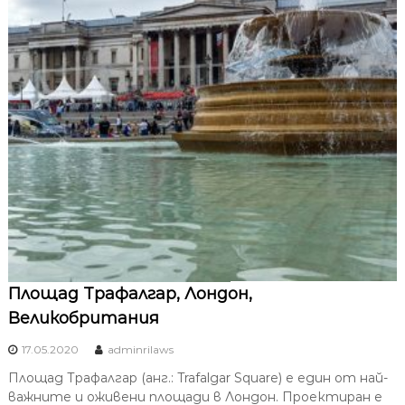
Площад Трафалгар, Лондон,
Великобритания
17.05.2020
adminrilaws
Площад Трафалгар (анг.: Trafalgar Square) е един от най-
важните и оживени площади в Лондон. Проектиран е