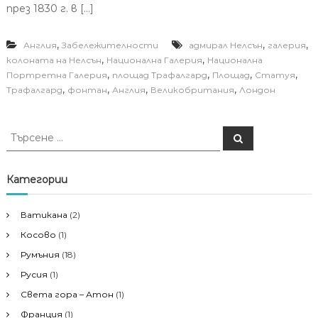
през 1830 г. в […]
,
,
,
Англия
Забележителности
адмирал Нелсън
галерия
,
,
колоната на Нелсън
Национална Галерия
Национална
,
,
,
,
Портретна Галерия
площад Трафалгард
Площад
Статуя
,
,
,
,
Трафалгард
фонтан
Англия
Великобритания
Лондон
Т
Т
ъ
ъ
р
р
с
е
с
Категории
н
е
е
н
Ватикана
(2)
е
Косово
(1)
з
а
Румъния
(18)
:
Русия
(1)
Света гора – Атон
(1)
Франция
(1)