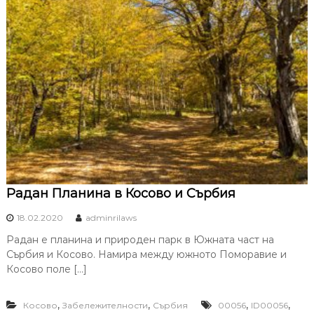
Радан Планина в Косово и Сърбия
18.02.2020
adminrilaws
Радан е планина и природен парк в Южната част на
Сърбия и Косово. Намира между южното Поморавие и
Косово поле […]
,
,
,
,
Косово
Забележителности
Сърбия
00056
ID00056