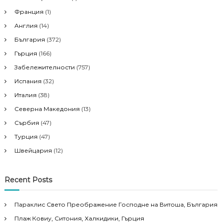
Франция
(1)
Англия
(14)
България
(372)
Гърция
(166)
Забележителности
(757)
Испания
(32)
Италия
(38)
Северна Македония
(13)
Сърбия
(47)
Турция
(47)
Швейцария
(12)
Recent Posts
Параклис Свето Преображение Господне на Витоша, България
Плаж Ковиу, Ситония, Халкидики, Гърция