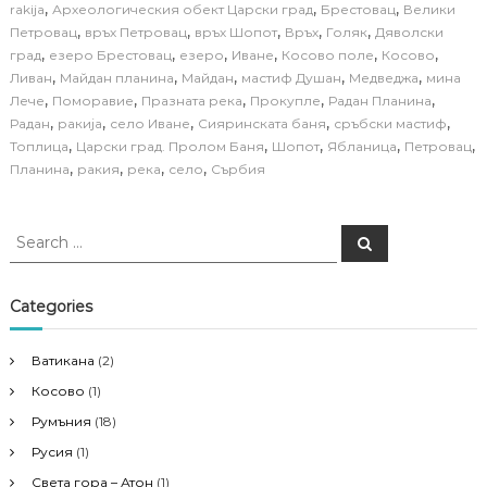
,
,
,
rakija
Археологическия обект Царски град
Брестовац
Велики
,
,
,
,
,
Петровац
връх Петровац
връх Шопот
Връх
Голяк
Дяволски
,
,
,
,
,
,
град
езеро Брестовац
езеро
Иване
Косово поле
Косово
,
,
,
,
,
Ливан
Майдан планина
Майдан
мастиф Душан
Медведжа
мина
,
,
,
,
,
Лече
Поморавие
Празната река
Прокупле
Радан Планина
,
,
,
,
,
Радан
ракија
село Иване
Сияринската баня
сръбски мастиф
,
,
,
,
,
Топлица
Царски град. Пролом Баня
Шопот
Ябланица
Петровац
,
,
,
,
Планина
ракия
река
село
Сърбия
S
S
e
e
a
a
r
c
r
Categories
h
c
h
Ватикана
(2)
f
Косово
(1)
o
r
Румъния
(18)
:
Русия
(1)
Света гора – Атон
(1)