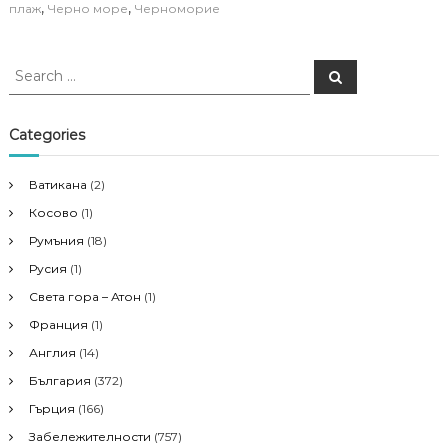
,
,
плаж
Черно море
Черноморие
S
S
e
e
a
a
r
c
r
Categories
h
c
h
Ватикана
(2)
f
Косово
(1)
o
r
Румъния
(18)
:
Русия
(1)
Света гора – Атон
(1)
Франция
(1)
Англия
(14)
България
(372)
Гърция
(166)
Забележителности
(757)