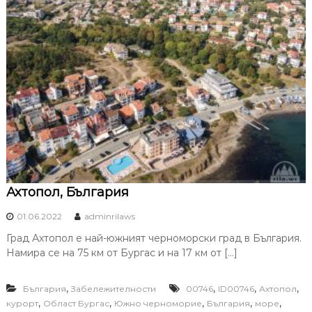
Ахтопол, България
01.06.2022
adminrilaws
Град Ахтопол е най-южният черноморски град в България.
Намира се на 75 км от Бургас и на 17 км от […]
,
,
,
,
България
Забележителности
00746
ID00746
Ахтопол
,
,
,
,
,
курорт
Област Бургас
Южно черноморие
България
море