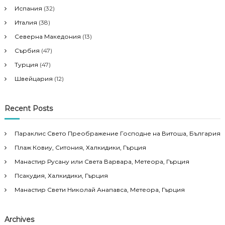
Испания
(32)
Италия
(38)
Северна Македония
(13)
Сърбия
(47)
Турция
(47)
Швейцария
(12)
Recent Posts
Параклис Свето Преображение Господне на Витоша, България
Плаж Ковиу, Ситония, Халкидики, Гърция
Манастир Русану или Света Варвара, Метеора, Гърция
Псакудия, Халкидики, Гърция
Манастир Свети Николай Анапавса, Метеора, Гърция
Archives