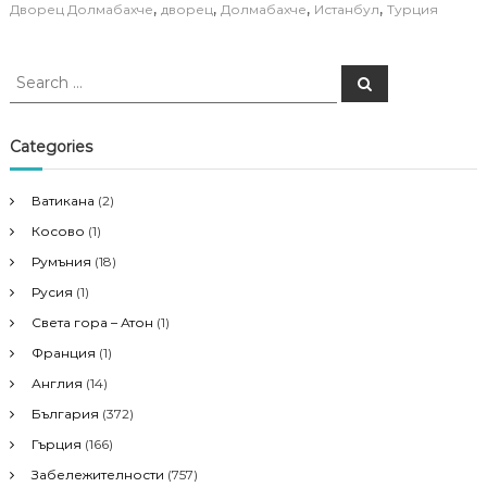
,
,
,
,
Дворец Долмабахче
дворец
Долмабахче
Истанбул
Турция
S
S
e
e
a
a
r
c
r
Categories
h
c
h
Ватикана
(2)
f
Косово
(1)
o
r
Румъния
(18)
:
Русия
(1)
Света гора – Атон
(1)
Франция
(1)
Англия
(14)
България
(372)
Гърция
(166)
Забележителности
(757)