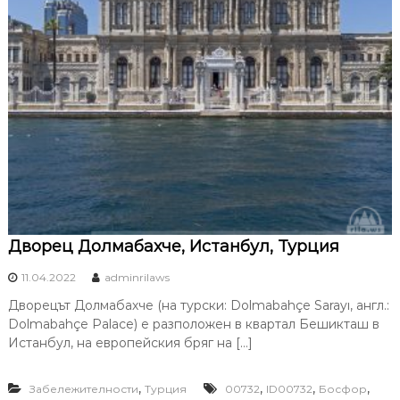
Дворец Долмабахче, Истанбул, Турция
11.04.2022
adminrilaws
Дворецът Долмабахче (на турски: Dolmabahçe Sarayı, англ.:
Dolmabahçe Palace) е разположен в квартал Бешикташ в
Истанбул, на европейския бряг на […]
,
,
,
,
Забележителности
Турция
00732
ID00732
Босфор