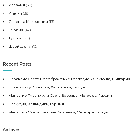
Испания
(32)
Италия
(38)
Северна Македония
(13)
Сърбия
(47)
Турция
(47)
Швейцария
(12)
Recent Posts
Параклис Свето Преображение Господне на Витоша, България
Плаж Ковиу, Ситония, Халкидики, Гърция
Манастир Русану или Света Варвара, Метеора, Гърция
Псакудия, Халкидики, Гърция
Манастир Свети Николай Анапавса, Метеора, Гърция
Archives