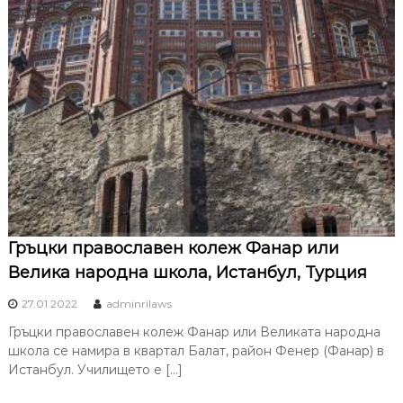
Гръцки православен колеж Фанар или
Велика народна школа, Истанбул, Турция
27.01.2022
adminrilaws
Гръцки православен колеж Фанар или Великата народна
школа се намира в квартал Балат, район Фенер (Фанар) в
Истанбул. Училището е […]