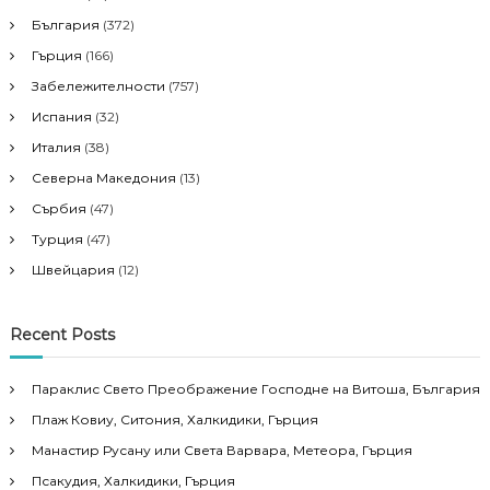
България
(372)
Гърция
(166)
Забележителности
(757)
Испания
(32)
Италия
(38)
Северна Македония
(13)
Сърбия
(47)
Турция
(47)
Швейцария
(12)
Recent Posts
Параклис Свето Преображение Господне на Витоша, България
Плаж Ковиу, Ситония, Халкидики, Гърция
Манастир Русану или Света Варвара, Метеора, Гърция
Псакудия, Халкидики, Гърция