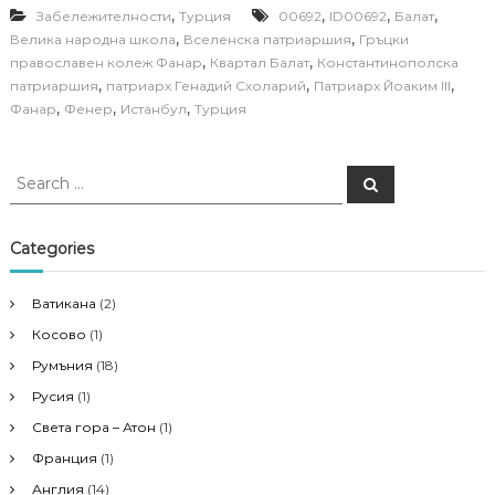
,
,
,
,
Забележителности
Турция
00692
ID00692
Балат
,
,
Велика народна школа
Вселенска патриаршия
Гръцки
,
,
православен колеж Фанар
Квартал Балат
Константинополска
,
,
,
патриаршия
патриарх Генадий Схоларий
Патриарх Йоаким III
,
,
,
Фанар
Фенер
Истанбул
Турция
S
S
e
e
a
a
r
c
r
Categories
h
c
h
Ватикана
(2)
f
Косово
(1)
o
r
Румъния
(18)
:
Русия
(1)
Света гора – Атон
(1)
Франция
(1)
Англия
(14)