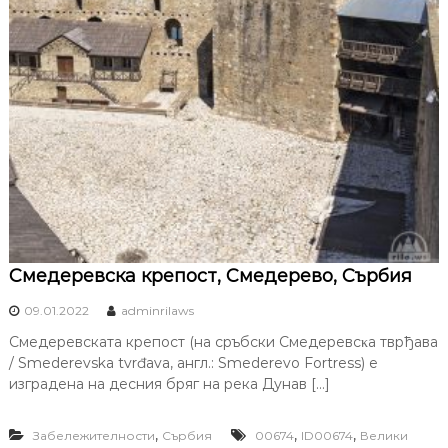
Смедеревска крепост, Смедерево, Сърбия
09.01.2022
adminrilaws
Смедеревската крепост (на сръбски Cмeдepeвcκa твpђaвa
/ Smederevska tvrđava, англ.: Smederevo Fortress) е
изградена на десния бряг на река Дунав […]
,
,
,
Забележителности
Сърбия
00674
ID00674
Велики