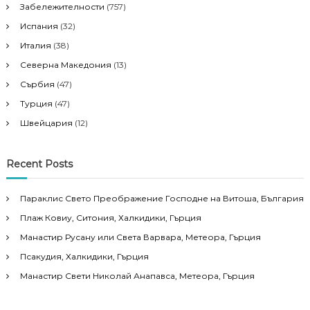
Забележителности
(757)
Испания
(32)
Италия
(38)
Северна Македония
(13)
Сърбия
(47)
Турция
(47)
Швейцария
(12)
Recent Posts
Параклис Свето Преображение Господне на Витоша, България
Плаж Ковиу, Ситония, Халкидики, Гърция
Манастир Русану или Света Варвара, Метеора, Гърция
Псакудия, Халкидики, Гърция
Манастир Свети Николай Анапавса, Метеора, Гърция