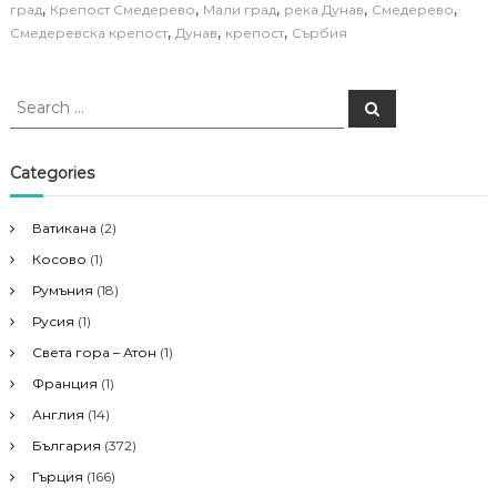
,
,
,
,
,
град
Крепост Смедерево
Мали град
река Дунав
Смедерево
,
,
,
Смедеревска крепост
Дунав
крепост
Сърбия
S
S
e
e
a
a
r
c
r
Categories
h
c
h
Ватикана
(2)
f
Косово
(1)
o
r
Румъния
(18)
:
Русия
(1)
Света гора – Атон
(1)
Франция
(1)
Англия
(14)
България
(372)
Гърция
(166)