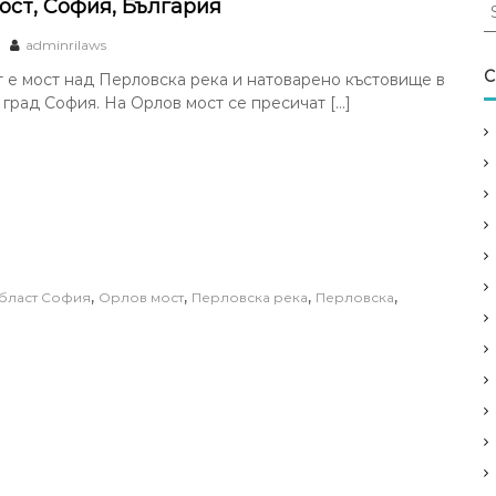
S
ост, София, България
e
adminrilaws
a
r
C
 е мост над Перловска река и натоварено къстовище в
c
 град София. На Орлов мост се пресичат […]
h
f
o
r
:
,
,
,
,
бласт София
Орлов мост
Перловска река
Перловска