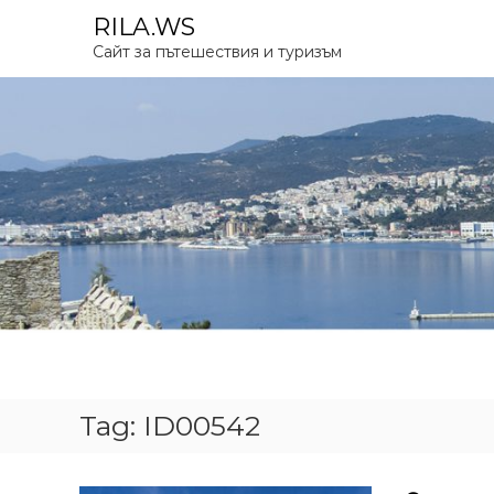
S
RILA.WS
k
Сайт за пътешествия и туризъм
i
p
t
o
c
o
n
t
e
n
t
Tag:
ID00542