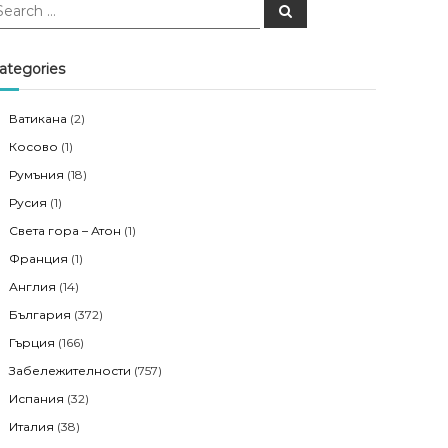
S
e
a
r
c
ategories
h
Ватикана
(2)
Косово
(1)
Румъния
(18)
Русия
(1)
Света гора – Атон
(1)
Франция
(1)
Англия
(14)
България
(372)
Гърция
(166)
Забележителности
(757)
Испания
(32)
Италия
(38)