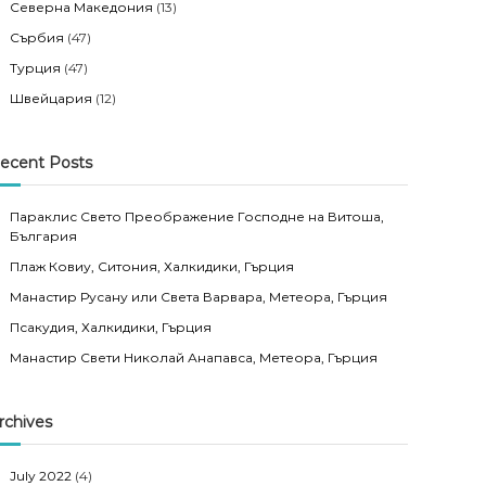
Северна Македония
(13)
Сърбия
(47)
Турция
(47)
Швейцария
(12)
ecent Posts
Параклис Свето Преображение Господне на Витоша,
България
Плаж Ковиу, Ситония, Халкидики, Гърция
Манастир Русану или Света Варвара, Метеора, Гърция
Псакудия, Халкидики, Гърция
Манастир Свети Николай Анапавса, Метеора, Гърция
rchives
July 2022
(4)