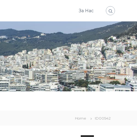
За Нас
Home
ID00542