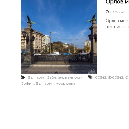
Орлов м
11.03.2021
Орлов мост
центъра на
,
,
,
България
Забележителности
00542
ID00542
О
,
,
,
София
България
мост
река