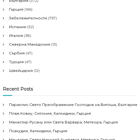
България
(372)
Гърция
(166)
Забележителности
(757)
Испания
(32)
Италия
(38)
Северна Македония
(13)
Сърбия
(47)
Турция
(47)
Швейцария
(12)
Recent Posts
Параклис Свето Преображение Господне на Витоша, България
Плаж Ковиу, Ситония, Халкидики, Гърция
Манастир Русану или Света Варвара, Метеора, Гърция
Псакудия, Халкидики, Гърция
Манастир Свети Николай Анапавса, Метеора, Гърция