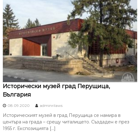
Исторически музей град Перущица,
България
08.09.2020
adminrilaws
Историческият музей в град Перущица се намира в
центъра на града – срещу читалището. Създаден е през
1955 г. Експозицията […]