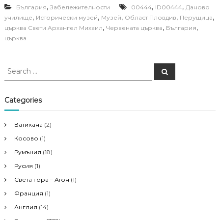
,
,
,
България
Забележителности
00444
ID00444
Даново
,
,
,
,
,
училище
Исторически музей
Музей
Област Пловдив
Перущица
,
,
,
църква Свети Архангел Михаил
Червената църква
България
църква
S
S
e
e
a
a
r
c
r
Categories
h
c
h
Ватикана
(2)
f
Косово
(1)
o
r
Румъния
(18)
:
Русия
(1)
Света гора – Атон
(1)
Франция
(1)
Англия
(14)