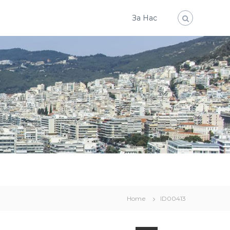
За Нас
Home
ID00413