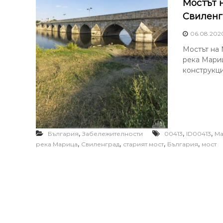
Мостът 
Свиленг
06.08.202
Мостът на 
река Мариц
конструкци
,
,
,
България
Забележителности
00413
ID00413
Ма
,
,
,
,
река Марица
Свиленград
старият мост
България
мост