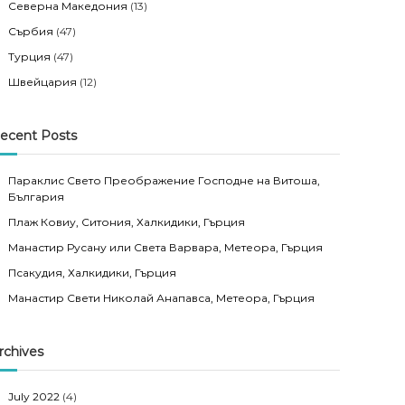
Северна Македония
(13)
Сърбия
(47)
Турция
(47)
Швейцария
(12)
ecent Posts
Параклис Свето Преображение Господне на Витоша,
България
Плаж Ковиу, Ситония, Халкидики, Гърция
Манастир Русану или Света Варвара, Метеора, Гърция
Псакудия, Халкидики, Гърция
Манастир Свети Николай Анапавса, Метеора, Гърция
rchives
July 2022
(4)