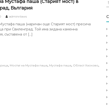
S
на Мустафа паша (Старият мост) в
e
рад, България
a
r
0
adminrilaws
C
c
Мустафа паша (наричан още Старият мост) пресича
h
а при Свиленград. Той има зидана каменна
f
я, съставена от […]
o
r
:
,
,
,
,
рица
Мостът на Мустафа паша
Мустафа паша
Област Хасково