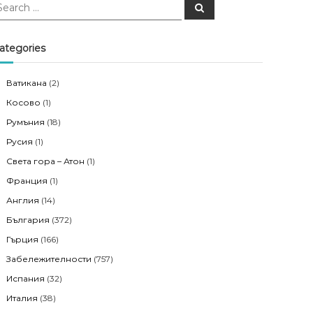
S
e
a
r
c
ategories
h
Ватикана
(2)
Косово
(1)
Румъния
(18)
Русия
(1)
Света гора – Атон
(1)
Франция
(1)
Англия
(14)
България
(372)
Гърция
(166)
Забележителности
(757)
Испания
(32)
Италия
(38)