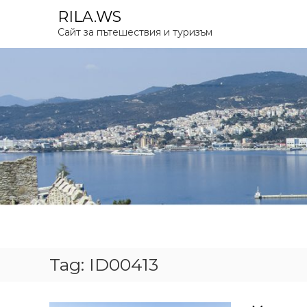
S
RILA.WS
k
Сайт за пътешествия и туризъм
i
p
t
o
c
o
n
t
e
n
t
Tag:
ID00413