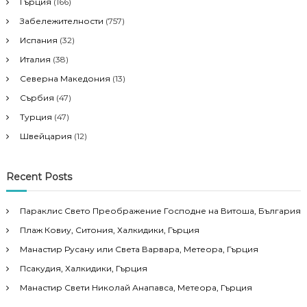
Гърция
(166)
Забележителности
(757)
Испания
(32)
Италия
(38)
Северна Македония
(13)
Сърбия
(47)
Турция
(47)
Швейцария
(12)
Recent Posts
Параклис Свето Преображение Господне на Витоша, България
Плаж Ковиу, Ситония, Халкидики, Гърция
Манастир Русану или Света Варвара, Метеора, Гърция
Псакудия, Халкидики, Гърция
Манастир Свети Николай Анапавса, Метеора, Гърция