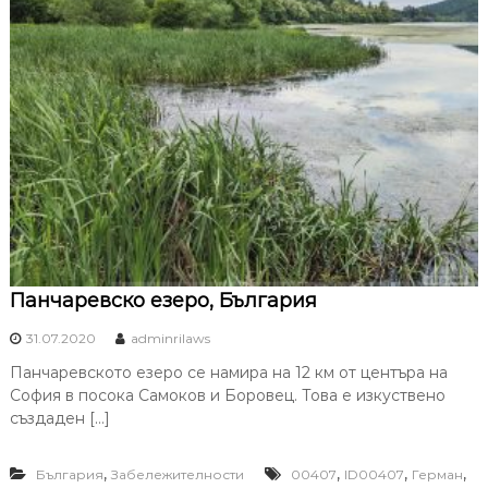
Панчаревско езеро, България
31.07.2020
adminrilaws
Панчаревското езеро се намира на 12 км от центъра на
София в посока Самоков и Боровец. Това е изкуствено
създаден […]
,
,
,
,
България
Забележителности
00407
ID00407
Герман