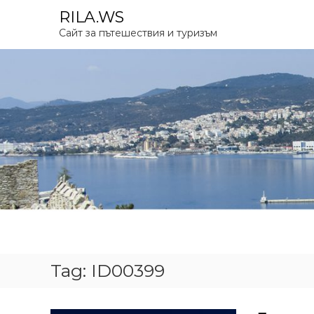
S
RILA.WS
k
Сайт за пътешествия и туризъм
i
p
t
o
c
o
n
t
e
n
t
Tag:
ID00399