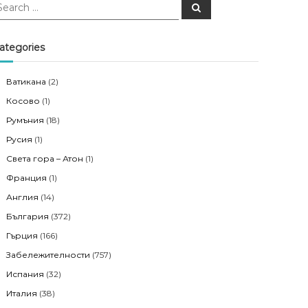
S
e
a
r
c
ategories
h
Ватикана
(2)
Косово
(1)
Румъния
(18)
Русия
(1)
Света гора – Атон
(1)
Франция
(1)
Англия
(14)
България
(372)
Гърция
(166)
Забележителности
(757)
Испания
(32)
Италия
(38)