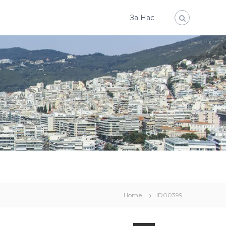
За Нас
Home
ID00399