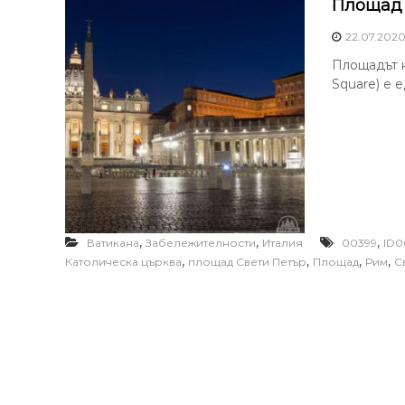
Площад 
22.07.202
Площадът на
Square) е 
,
,
,
Ватикана
Забележителности
Италия
00399
ID0
,
,
,
,
Католическа църква
площад Свети Петър
Площад
Рим
С