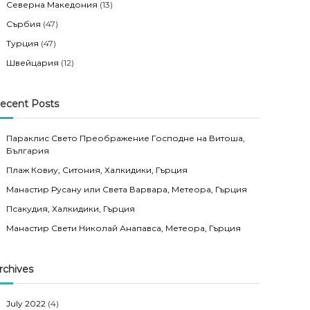
Северна Македония
(13)
Сърбия
(47)
Турция
(47)
Швейцария
(12)
ecent Posts
Параклис Свето Преображение Господне на Витоша,
България
Плаж Ковиу, Ситония, Халкидики, Гърция
Манастир Русану или Света Варвара, Метеора, Гърция
Псакудия, Халкидики, Гърция
Манастир Свети Николай Анапавса, Метеора, Гърция
rchives
July 2022
(4)