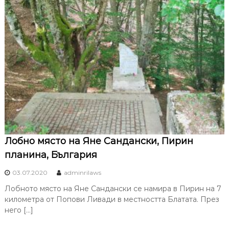
Лобно място на Яне Сандански, Пирин
планина, България
03.07.2020
adminrilaws
Лобното място на Яне Сандански се намира в Пирин на 7
километра от Попови Ливади в местността Блатата. През
него […]