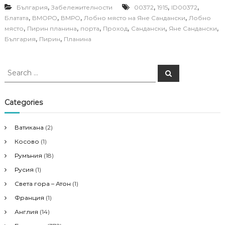
,
,
,
,
България
Забележителности
00372
1915
ID00372
,
,
,
,
Блатата
ВМОРО
ВМРО
Лобно място на Яне Сандански
Лобно
,
,
,
,
,
,
място
Пирин планина
порта
Проход
Сандански
Яне Сандански
,
,
България
Пирин
Планина
S
S
e
e
a
a
r
c
r
Categories
h
c
h
Ватикана
(2)
f
Косово
(1)
o
r
Румъния
(18)
:
Русия
(1)
Света гора – Атон
(1)
Франция
(1)
Англия
(14)