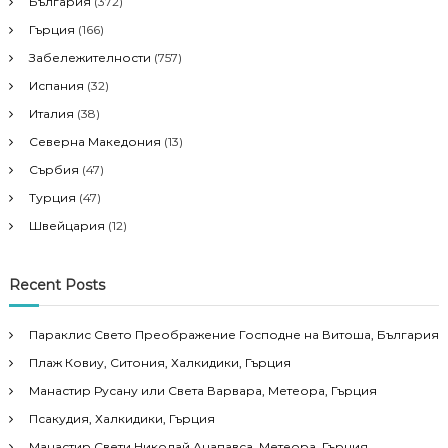
България
(372)
Гърция
(166)
Забележителности
(757)
Испания
(32)
Италия
(38)
Северна Македония
(13)
Сърбия
(47)
Турция
(47)
Швейцария
(12)
Recent Posts
Параклис Свето Преображение Господне на Витоша, България
Плаж Ковиу, Ситония, Халкидики, Гърция
Манастир Русану или Света Варвара, Метеора, Гърция
Псакудия, Халкидики, Гърция
Манастир Свети Николай Анапавса, Метеора, Гърция