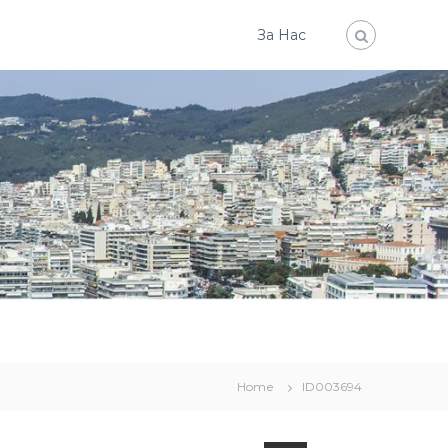
За Нас
Home
ID003694