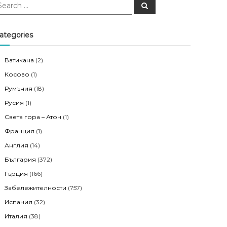
S
e
a
r
c
ategories
h
Ватикана
(2)
Косово
(1)
Румъния
(18)
Русия
(1)
Света гора – Атон
(1)
Франция
(1)
Англия
(14)
България
(372)
Гърция
(166)
Забележителности
(757)
Испания
(32)
Италия
(38)