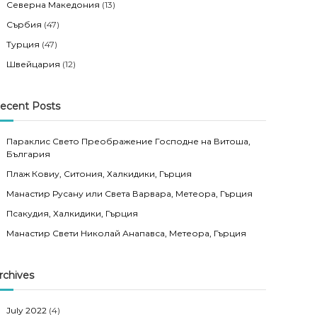
Северна Македония
(13)
Сърбия
(47)
Турция
(47)
Швейцария
(12)
ecent Posts
Параклис Свето Преображение Господне на Витоша,
България
Плаж Ковиу, Ситония, Халкидики, Гърция
Манастир Русану или Света Варвара, Метеора, Гърция
Псакудия, Халкидики, Гърция
Манастир Свети Николай Анапавса, Метеора, Гърция
rchives
July 2022
(4)