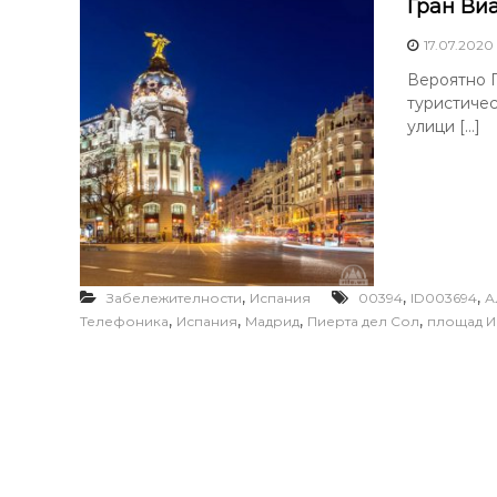
Гран Ви
17.07.2020
Вероятно Г
туристичес
улици […]
,
,
,
Забележителности
Испания
00394
ID003694
А
,
,
,
,
Телефоника
Испания
Мадрид
Пиерта дел Сол
площад И