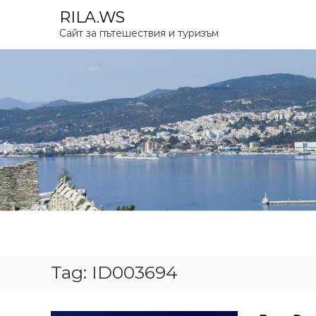
S
RILA.WS
k
Сайт за пътешествия и туризъм
i
p
t
o
c
o
n
t
e
n
t
Tag:
ID003694