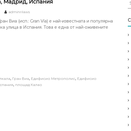
S
а, Мадрид, Испания
e
adminrilaws
a
r
C
ран Виа (исп.: Gran Vía) е най-известната и популярна
c
ка улица в Испания. Това е една от най-оживените
h
f
o
r
:
,
,
,
лкала
Гран Виа
Едифисио Метрополис
Едифисио
,
спания
площад Калао