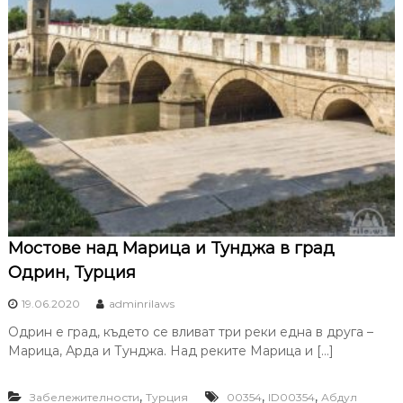
Мостове над Марица и Тунджа в град
Одрин, Турция
19.06.2020
adminrilaws
Одрин е град, където се вливат три реки една в друга –
Марица, Арда и Тунджа. Над реките Марица и […]
,
,
,
Забележителности
Турция
00354
ID00354
Абдул