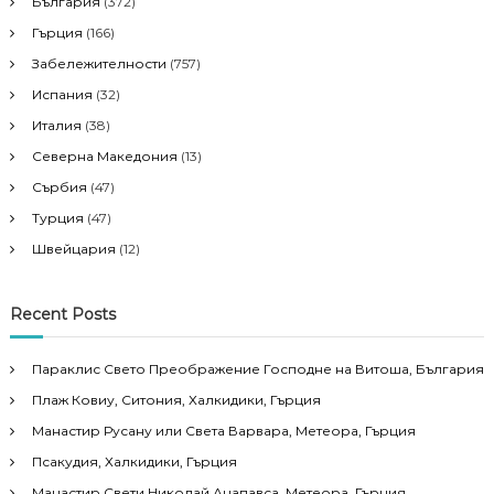
България
(372)
Гърция
(166)
Забележителности
(757)
Испания
(32)
Италия
(38)
Северна Македония
(13)
Сърбия
(47)
Турция
(47)
Швейцария
(12)
Recent Posts
Параклис Свето Преображение Господне на Витоша, България
Плаж Ковиу, Ситония, Халкидики, Гърция
Манастир Русану или Света Варвара, Метеора, Гърция
Псакудия, Халкидики, Гърция
Манастир Свети Николай Анапавса, Метеора, Гърция