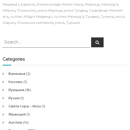
,
,
,
,
,
Меджид I
Едирне
Екмекчизаде Ахмет паша
Марица
Махмуд II
,
,
,
,
Мерич
Османски
река Марица
река Тунджа
Седефкар Мехмет
,
,
,
,
,
,
ага
султан Абдул Меджид I
султан Махмуд II
Тунджа
Туника
мост
,
,
,
Одрин
Османска империя
река
Турция
S
S
e
e
a
a
r
c
r
Categories
h
c
h
Ватикана
(2)
f
Косово
(1)
o
r
Румъния
(18)
:
Русия
(1)
Света гора – Атон
(1)
Франция
(1)
Англия
(14)