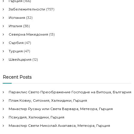
Гърция
(166)
Забележителности
(757)
Испания
(32)
Италия
(38)
Северна Македония
(13)
Сърбия
(47)
Турция
(47)
Швейцария
(12)
Recent Posts
Параклис Свето Преображение Господне на Витоша, България
Плаж Ковиу, Ситония, Халкидики, Гърция
Манастир Русану или Света Варвара, Метеора, Гърция
Псакудия, Халкидики, Гърция
Манастир Свети Николай Анапавса, Метеора, Гърция