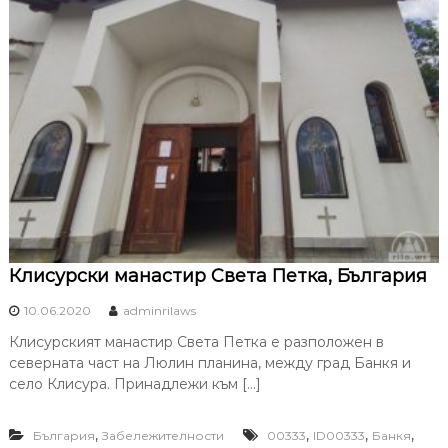
Клисурски манастир Света Петка, България
10.06.2020
adminrilaws
Клисурският манастир Света Петка е разположен в
северната част на Люлин планина, между град Банкя и
село Клисура. Принадлежи към […]
,
,
,
,
България
Забележителности
00333
ID00333
Банкя