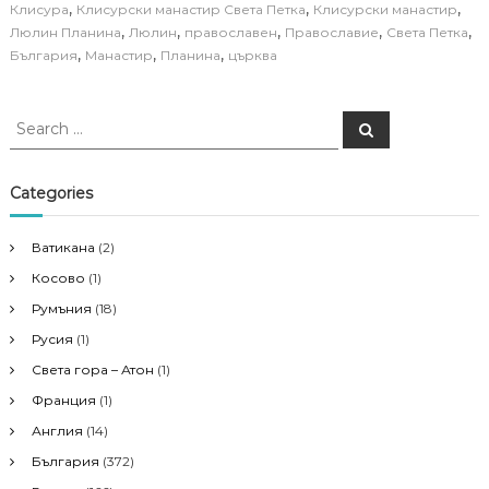
,
,
,
Клисура
Клисурски манастир Света Петка
Клисурски манастир
,
,
,
,
,
Люлин Планина
Люлин
православен
Православие
Света Петка
,
,
,
България
Манастир
Планина
църква
S
S
e
e
a
a
r
c
r
Categories
h
c
h
Ватикана
(2)
f
Косово
(1)
o
r
Румъния
(18)
:
Русия
(1)
Света гора – Атон
(1)
Франция
(1)
Англия
(14)
България
(372)