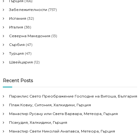
Гърция
(166)
Забележителности
(757)
Испания
(32)
Италия
(38)
Северна Македония
(13)
Сърбия
(47)
Турция
(47)
Швейцария
(12)
Recent Posts
Параклис Свето Преображение Господне на Витоша, България
Плаж Ковиу, Ситония, Халкидики, Гърция
Манастир Русану или Света Варвара, Метеора, Гърция
Псакудия, Халкидики, Гърция
Манастир Свети Николай Анапавса, Метеора, Гърция