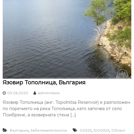
Язовир Тополница, България
03.06.2020
adminrilaws
Язовир Тополница (анг.: Topolnitsa Reservoir) е разположен
по поречието на река Тополница, като започва от село
Поибрене, а язовирната стена […]
,
,
,
България
Забележителности
00323
ID00323
Област