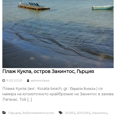
Плаж Кукла, остров Закинтос, Гърция
11.03.2020
adminrilaws
Плажа Кукла (анг.: Koukla beach, gr.: Παραλία Κούκλα ) се
намира на югоизточното крайбрежие на Закинтос в залива
Лаганас. Той […]
,
,
,
,
Гърция
Забележителности
00292
ID00292
Закинтос