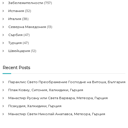
Забележителности
(757)
Испания
(32)
Италия
(38)
Северна Македония
(13)
Сърбия
(47)
Турция
(47)
Швейцария
(12)
Recent Posts
Параклис Свето Преображение Господне на Витоша, България
Плаж Ковиу, Ситония, Халкидики, Гърция
Манастир Русану или Света Варвара, Метеора, Гърция
Псакудия, Халкидики, Гърция
Манастир Свети Николай Анапавса, Метеора, Гърция