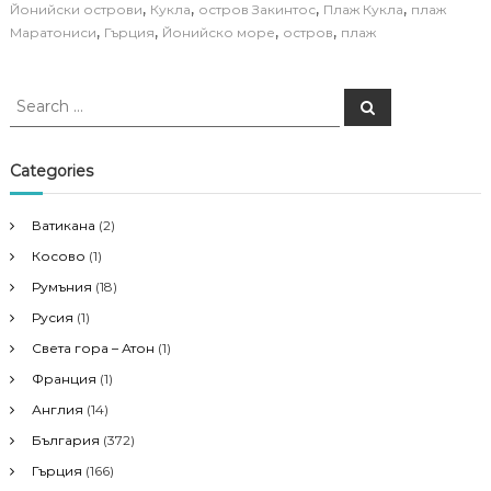
,
,
,
,
Йонийски острови
Кукла
остров Закинтос
Плаж Кукла
плаж
,
,
,
,
Маратониси
Гърция
Йонийско море
остров
плаж
S
S
e
e
a
a
r
c
r
Categories
h
c
h
Ватикана
(2)
f
Косово
(1)
o
r
Румъния
(18)
:
Русия
(1)
Света гора – Атон
(1)
Франция
(1)
Англия
(14)
България
(372)
Гърция
(166)