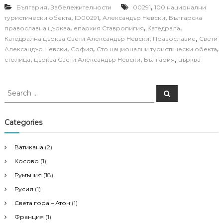
,
,
България
Забележителности
00291
100 национални
,
,
,
туристически обекта
ID00291
Александър Невски
Българска
,
,
,
православна църква
епархия Ставропигия
Катедрала
,
,
Катедрална църква Свети Александър Невски
Православие
Свети
,
,
,
Александър Невски
София
Сто национални туристически обекта
,
,
,
столица
църква Свети Александър Невски
България
църква
S
S
e
e
a
a
r
c
r
Categories
h
c
h
Ватикана
(2)
f
Косово
(1)
o
r
Румъния
(18)
:
Русия
(1)
Света гора – Атон
(1)
Франция
(1)