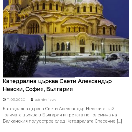
Катедрална църква Свети Александър
Невски, София, България
11.03.2020
adminrilaws
Катедрална църква Свети Александър Невски е най-
голямата църква в България и третата по големина на
Балканския полуостров след Катедралата Спасение […]