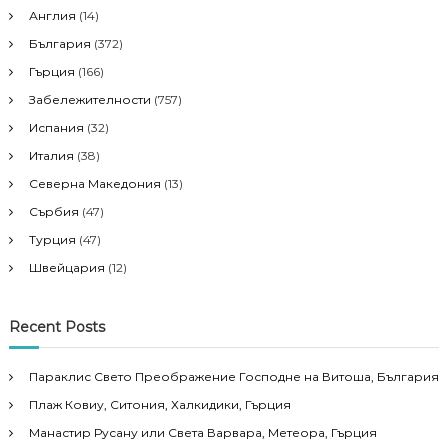
Англия
(14)
България
(372)
Гърция
(166)
Забележителности
(757)
Испания
(32)
Италия
(38)
Северна Македония
(13)
Сърбия
(47)
Турция
(47)
Швейцария
(12)
Recent Posts
Параклис Свето Преображение Господне на Витоша, България
Плаж Ковиу, Ситония, Халкидики, Гърция
Манастир Русану или Света Варвара, Метеора, Гърция