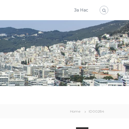
За Нас
Home
ID00284