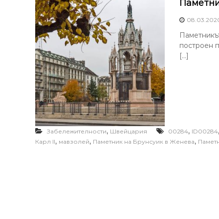
Паметни
08.03.202
Паметникът
построен п
[…]
,
,
Забележителности
Швейцария
00284
ID00284
,
,
,
Карл II
мавзолей
Паметник на Брунсуик в Женева
Памет