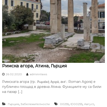
Римска агора, Атина, Гърция
26.02.2020
adminrilaws
Римската агора (гр.: Ρωμαϊκή Αγορά, анг.: Roman Agora) е
публичен площад в древна Атина. Функциите му са били
на пазар […]
,
,
,
,
Гърция
Забележителности
00255
ID00255
Август