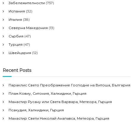
Забележителности
(757)
Испания
(32)
Италия
(38)
Северна Македония
(13)
Сърбия
(47)
Турция
(47)
Швейцария
(12)
Recent Posts
Параклис Свето Преображение Господне на Витоша, България
Плаж Ковиу, Ситония, Халкидики, Гърция
Манастир Русану или Света Варвара, Метеора, Гърция
Псакудия, Халкидики, Гърция
Манастир Свети Николай Анапавса, Метеора, Гърция