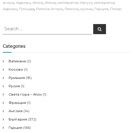
,
,
,
,
,
агора
Адриан
Атика
Атина
император Август
император
,
,
,
,
,
,
Адриан
Площад
Римска Агора
Римска
руини
Гърция
Пазар
S
S
e
e
a
a
r
c
r
Categories
h
c
h
Ватикана
(2)
f
Косово
(1)
o
r
Румъния
(18)
:
Русия
(1)
Света гора – Атон
(1)
Франция
(1)
Англия
(14)
България
(372)
Гърция
(166)