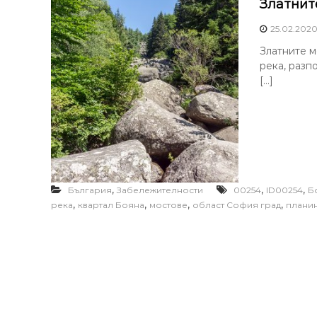
Златнит
25.02.202
Златните мо
река, разп
[…]
,
,
,
България
Забележителности
00254
ID00254
Б
,
,
,
,
река
квартал Бояна
мостове
област София град
плани