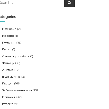
S
e
a
r
c
ategories
h
Ватикана
(2)
Косово
(1)
Румъния
(18)
Русия
(1)
Света гора – Атон
(1)
Франция
(1)
Англия
(14)
България
(372)
Гърция
(166)
Забележителности
(757)
Испания
(32)
Италия
(38)