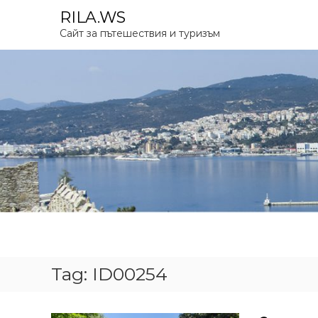
S
RILA.WS
k
Сайт за пътешествия и туризъм
i
p
t
o
c
o
n
t
e
n
t
Tag:
ID00254