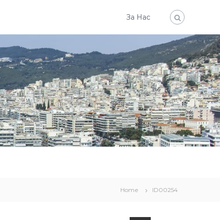
За Нас
Home
ID00254