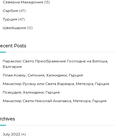
Северна Македония
(13)
Сърбия
(47)
Турция
(47)
Швейцария
(12)
ecent Posts
Параклис Свето Преображение Господне на Витоша,
България
Плаж Ковиу, Ситония, Халкидики, Гърция
Манастир Русану или Света Варвара, Метеора, Гърция
Псакудия, Халкидики, Гърция
Манастир Свети Николай Анапавса, Метеора, Гърция
rchives
July 2022
(4)