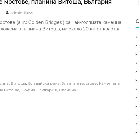
S
е мостове, планина Витоша, България
e
0
adminrilaws
a
r
C
стове (анг.: Golden Bridges ) са най-голямата каменна
c
оложена в планина Витоша, на около 20 км от квартал
h
f
o
r
:
,
,
,
,
ояна
Витоша
Владайска река
Златните мостове
Каменната
,
,
,
на Витоша
София
България
Планина