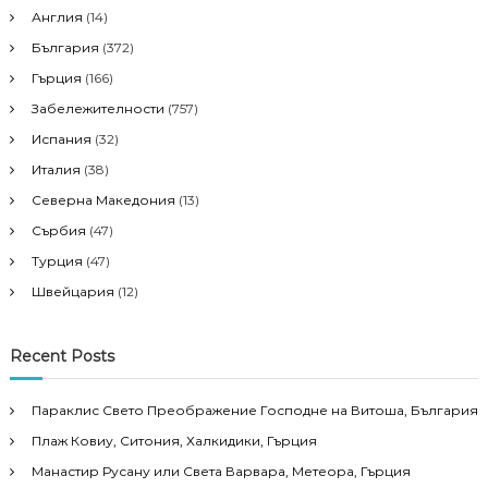
Англия
(14)
България
(372)
Гърция
(166)
Забележителности
(757)
Испания
(32)
Италия
(38)
Северна Македония
(13)
Сърбия
(47)
Турция
(47)
Швейцария
(12)
Recent Posts
Параклис Свето Преображение Господне на Витоша, България
Плаж Ковиу, Ситония, Халкидики, Гърция
Манастир Русану или Света Варвара, Метеора, Гърция