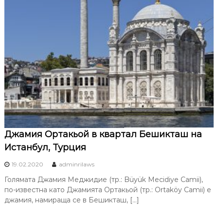
Джамия Ортакьой в квартал Бешикташ на
Истанбул, Турция
19.02.2020
adminrilaws
Голямата Джамия Меджидие (тр.: Büyük Mecidiye Camii),
по-известна като Джамията Ортакьой (тр.: Ortaköy Camii) е
джамия, намираща се в Бешикташ, […]