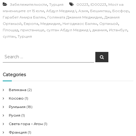
,
,
,
Забележителности
Турция
00223
ID00223
Mост на
,
,
,
,
,
мъчениците от 15 юли
Абдул Меджид I
Азия
Бешикташ
Босфор
,
,
Гарабет Амира Балян
Голямата Джамия Меджидие
Джамия
,
,
,
,
,
Ортакьой
Европа
Меджидие
Нигоджаос Балян
Ортакьой
,
,
,
,
,
Площад
пристанище
султан Абдул Меджид I
джамия
Истанбул
,
султан
Турция
S
S
e
e
a
a
r
c
r
Categories
h
c
h
Ватикана
(2)
f
Косово
(1)
o
r
Румъния
(18)
:
Русия
(1)
Света гора – Атон
(1)
Франция
(1)