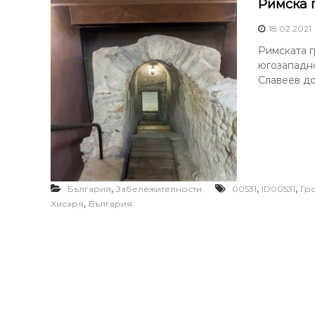
Римска 
18.02.2021
Римската г
югозападно
Славеев дол
,
,
,
България
Забележителности
00531
ID00531
Гр
,
Хисаря
България