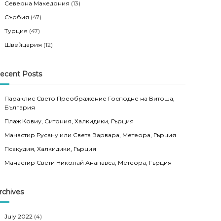
Северна Македония
(13)
Сърбия
(47)
Турция
(47)
Швейцария
(12)
ecent Posts
Параклис Свето Преображение Господне на Витоша,
България
Плаж Ковиу, Ситония, Халкидики, Гърция
Манастир Русану или Света Варвара, Метеора, Гърция
Псакудия, Халкидики, Гърция
Манастир Свети Николай Анапавса, Метеора, Гърция
rchives
July 2022
(4)