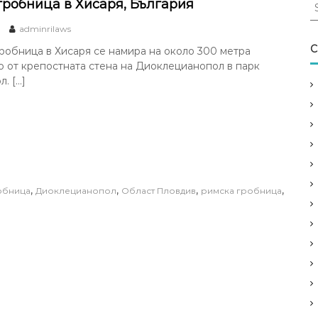
S
гробница в Хисаря, България
e
adminrilaws
a
r
C
робница в Хисаря се намира на около 300 метра
c
 от крепостната стена на Диоклецианопол в парк
h
. […]
f
o
r
:
,
,
,
,
обница
Диоклецианопол
Област Пловдив
римска гробница