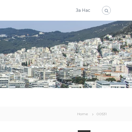
За Нас
Home
00531