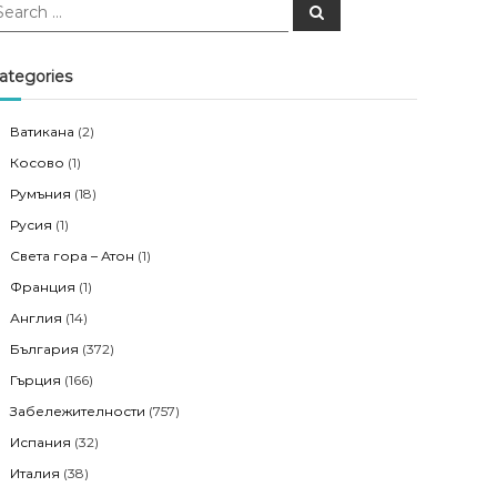
S
e
a
r
c
ategories
h
Ватикана
(2)
Косово
(1)
Румъния
(18)
Русия
(1)
Света гора – Атон
(1)
Франция
(1)
Англия
(14)
България
(372)
Гърция
(166)
Забележителности
(757)
Испания
(32)
Италия
(38)