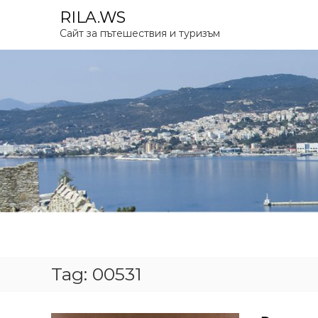
S
RILA.WS
k
Сайт за пътешествия и туризъм
i
p
t
o
c
o
n
t
e
n
t
Tag:
00531