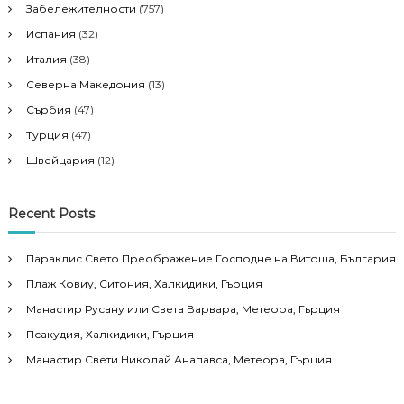
Забележителности
(757)
Испания
(32)
Италия
(38)
Северна Македония
(13)
Сърбия
(47)
Турция
(47)
Швейцария
(12)
Recent Posts
Параклис Свето Преображение Господне на Витоша, България
Плаж Ковиу, Ситония, Халкидики, Гърция
Манастир Русану или Света Варвара, Метеора, Гърция
Псакудия, Халкидики, Гърция
Манастир Свети Николай Анапавса, Метеора, Гърция