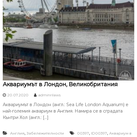
Аквариумът в Лондон, Великобритания
20.07.2020
adminrilaws
Аквариумът в Лондон (англ.: Sea Life London Aquarium) е
най-големия аквариум в Англия. Намира се в сградата
Кънтри Хол (англ.: […]
,
,
,
Англия
Забележителности
00397
ID00397
Аквариум в