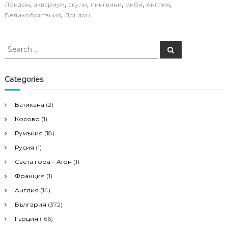
,
,
,
,
,
,
Лондон
аквариум
акули
пингвини
риби
Англия
,
Великобритания
Лондон
S
S
e
e
a
a
r
c
r
Categories
h
c
h
Ватикана
(2)
f
Косово
(1)
o
r
Румъния
(18)
:
Русия
(1)
Света гора – Атон
(1)
Франция
(1)
Англия
(14)
България
(372)
Гърция
(166)