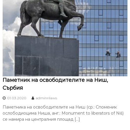
Паметник на освободителите на Ниш,
Сърбия
01.03.2020
adminrilaws
Паметника на освободителите на Ниш (ср.: Споменик
ослободиоцима Ниша, анг.: Monument to liberators of Niš)
се намира на централния площад […]