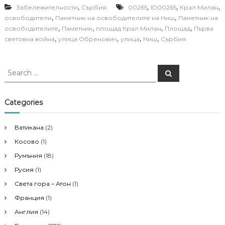
,
,
,
,
Забележителности
Сърбия
00265
ID00265
Крал Милан
,
,
освободители
Паметник на освободителите на Ниш
Паметник на
,
,
,
,
освободителите
Паметник
площад Крал Милан
Площад
Първа
,
,
,
,
световна война
улица Обренович
улица
Ниш
Сърбия
S
S
e
e
a
a
r
c
r
Categories
h
c
h
Ватикана
(2)
f
Косово
(1)
o
r
Румъния
(18)
:
Русия
(1)
Света гора – Атон
(1)
Франция
(1)
Англия
(14)