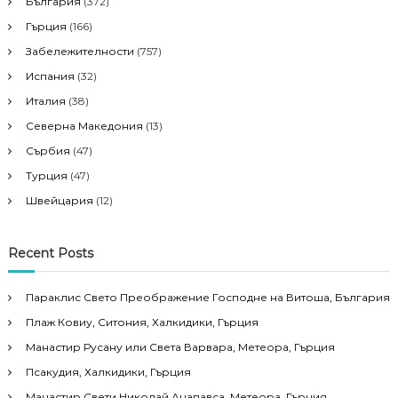
България
(372)
Гърция
(166)
Забележителности
(757)
Испания
(32)
Италия
(38)
Северна Македония
(13)
Сърбия
(47)
Турция
(47)
Швейцария
(12)
Recent Posts
Параклис Свето Преображение Господне на Витоша, България
Плаж Ковиу, Ситония, Халкидики, Гърция
Манастир Русану или Света Варвара, Метеора, Гърция
Псакудия, Халкидики, Гърция
Манастир Свети Николай Анапавса, Метеора, Гърция