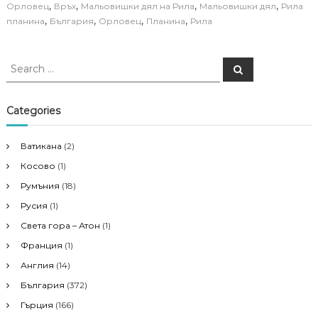
,
,
,
,
Орловец
Връх
Мальовишки дял на Рила
Мальовишки дял
Рила
,
,
,
,
планина
България
Орловец
Планина
Рила
S
S
e
e
a
a
r
c
r
Categories
h
c
h
Ватикана
(2)
f
Косово
(1)
o
r
Румъния
(18)
:
Русия
(1)
Света гора – Атон
(1)
Франция
(1)
Англия
(14)
България
(372)
Гърция
(166)