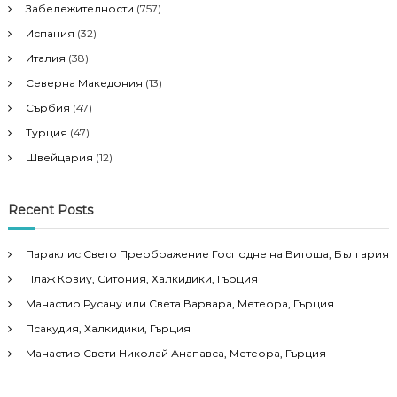
Забележителности
(757)
Испания
(32)
Италия
(38)
Северна Македония
(13)
Сърбия
(47)
Турция
(47)
Швейцария
(12)
Recent Posts
Параклис Свето Преображение Господне на Витоша, България
Плаж Ковиу, Ситония, Халкидики, Гърция
Манастир Русану или Света Варвара, Метеора, Гърция
Псакудия, Халкидики, Гърция
Манастир Свети Николай Анапавса, Метеора, Гърция