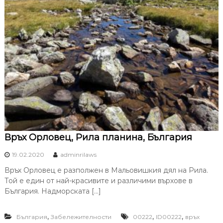
Връх Орловец, Рила планина, България
19.02.2020
adminrilaws
Връх Орловец е разполжен в Мальовишкия дял на Рила.
Той е един от най-красивите и различими върхове в
България. Надморската […]
,
,
,
България
Забележителности
00222
ID00222
връх