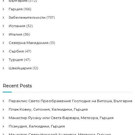
България
(372)
Гърция
(166)
Забележителности
(757)
Испания
(32)
Италия
(38)
Северна Македония
(13)
Сърбия
(47)
Турция
(47)
Швейцария
(12)
Recent Posts
Параклис Свето Преображение Господне на Витоша, България
Плаж Ковиу, Ситония, Халкидики, Гърция
Манастир Русану или Света Варвара, Метеора, Гърция
Псакудия, Халкидики, Гърция
Манастир Свети Николай Анапавса, Метеора, Гърция