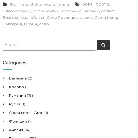
,
,
,
България
Забележителности
00116
ID00116
,
,
,
,
Благоевград
Дере мисилим
Лозеница
Мелник
област
,
,
,
,
Благоевград
област
Село Лозеница
църква Свети Илия
,
,
България
Пирин
село
S
S
e
e
a
a
r
c
r
Categories
h
c
h
Ватикана
(2)
f
Косово
(1)
o
r
Румъния
(18)
:
Русия
(1)
Света гора – Атон
(1)
Франция
(1)
Англия
(14)