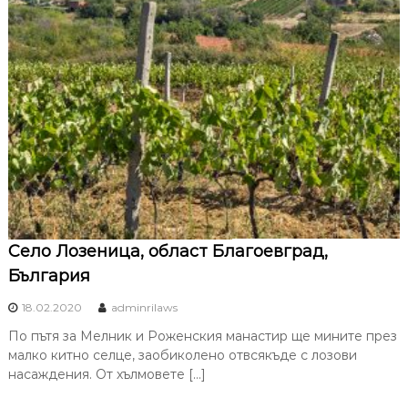
Село Лозеница, област Благоевград,
България
18.02.2020
adminrilaws
По пътя за Мелник и Роженския манастир ще мините през
малко китно селце, заобиколено отвсякъде с лозови
насаждения. От хълмовете […]