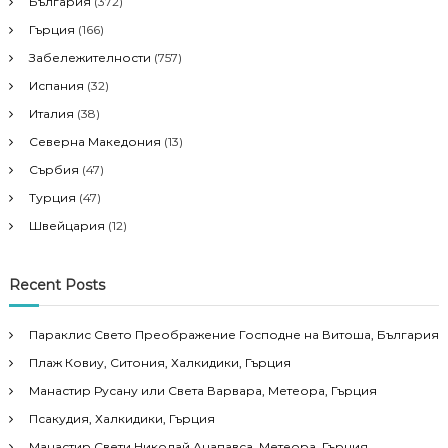
България
(372)
Гърция
(166)
Забележителности
(757)
Испания
(32)
Италия
(38)
Северна Македония
(13)
Сърбия
(47)
Турция
(47)
Швейцария
(12)
Recent Posts
Параклис Свето Преображение Господне на Витоша, България
Плаж Ковиу, Ситония, Халкидики, Гърция
Манастир Русану или Света Варвара, Метеора, Гърция
Псакудия, Халкидики, Гърция
Манастир Свети Николай Анапавса, Метеора, Гърция