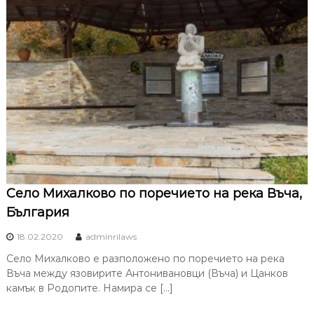
Село Михалково по поречието на река Въча,
България
18.02.2020
adminrilaws
Село Михалково е разположено по поречието на река
Въча между язовирите Антонивановци (Въча) и Цанков
камък в Родопите. Намира се […]