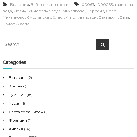
,
,
,
България
Забележителности
00063
ID00063
газирана
,
,
,
,
,
вода
Девин
минерална вода
Михалково
Персенк
Село
,
,
,
,
,
Михалково
Смолянска област
Антонивановци
България
Въча
,
Родопи
село
S
S
e
e
a
a
r
c
r
Categories
h
c
h
Ватикана
(2)
f
Косово
(1)
o
r
Румъния
(18)
:
Русия
(1)
Света гора – Атон
(1)
Франция
(1)
Англия
(14)