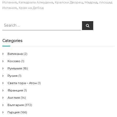
,
,
,
,
Испания
Катедрала Алмудена
Кралски Дворец
Мадрид
площад
,
Испания
Храм на Дебод
S
S
e
e
a
a
r
c
r
Categories
h
c
h
Ватикана
(2)
f
Косово
(1)
o
r
Румъния
(18)
:
Русия
(1)
Света гора – Атон
(1)
Франция
(1)
Англия
(14)
България
(372)
Гърция
(166)