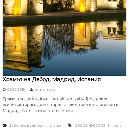
Храмът на Дебод, Мадрид, Испания
05.07.2019
adminrilaws
Храмът на Дебод (исп. Templo de Debod) е древен
египетски храм, демонтиран и след това възстановен в
Мадрид. Автентичният египетски […]
,
,
,
,
Забележителности
Испания
00009
ID00009
Египет