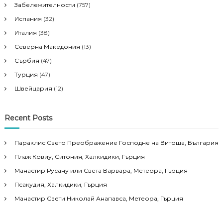
Забележителности
(757)
Испания
(32)
Италия
(38)
Северна Македония
(13)
Сърбия
(47)
Турция
(47)
Швейцария
(12)
Recent Posts
Параклис Свето Преображение Господне на Витоша, България
Плаж Ковиу, Ситония, Халкидики, Гърция
Манастир Русану или Света Варвара, Метеора, Гърция
Псакудия, Халкидики, Гърция
Манастир Свети Николай Анапавса, Метеора, Гърция