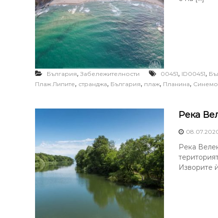
,
,
,
България
Забележителности
00451
ID00451
Бъ
,
,
,
,
,
Плаж Липите
странджа
България
плаж
Планина
Синемо
Река Ве
08.07.202
Река Велек
територият
Изворите ѝ