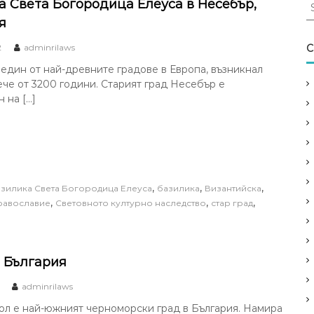
S
а Света Богородица Елеуса в Несебър,
e
я
a
r
2
adminrilaws
C
c
един от най-древните градове в Европа, възникнал
h
че от 3200 години. Старият град Несебър е
f
 на […]
o
r
:
,
,
,
зилика Света Богородица Елеуса
базилика
Византийска
,
,
,
равославие
Световното културно наследство
стар град
, България
adminrilaws
ол е най-южният черноморски град в България. Намира