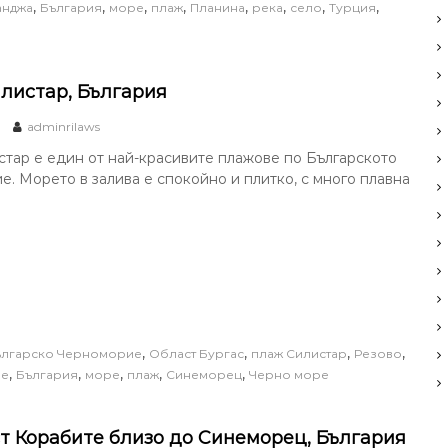
,
,
,
,
,
,
,
,
анджа
България
море
плаж
Планина
река
село
Турция
листар, България
adminrilaws
тар е един от най-красивите плажове по Българското
. Морето в залива е спокойно и плитко, с много плавна
,
,
,
,
ългарско Черноморие
Област Бургас
плаж Силистар
Резово
,
,
,
,
,
ие
България
море
плаж
Синеморец
Черно море
т Корабите близо до Синеморец, България