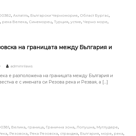
,
,
,
,
00382
Ахлатлъ
Български Черноморие
Област Бургас
,
,
,
,
,
,
река Велека
Синеморец
Турция
устие
Черно море
зовска на границата между България и
0
adminrilaws
ека е разположена на границата между България и
вестна е с имената си Резова река и Резвая, а […]
,
,
,
,
,
,
00381
Велика
граница
Гранична зона
Лопушна
Мутлудере
,
,
,
,
,
,
,
Река
Резовска
Река Резовска
странджа
България
море
река