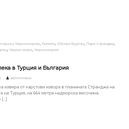
,
,
,
,
лгарско Черноморие
Липите
Област Бургас
Парк Странджа
,
,
рец
Черно море
Черноморие
лека в Турция и България
0
adminrilaws
а извира от карстови извора в планината Странджа на
а на Турция, на 664 метра надморска височина.
 […]