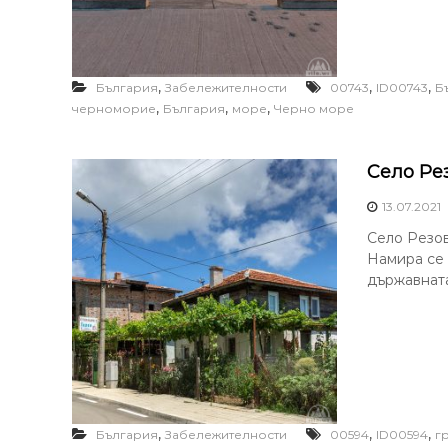
,
,
,
България
Забележителности
00743
ID00743
Б
,
,
,
черноморие
България
море
Черно море
Село Ре
13.07.2021
Село Резо
Намира се 
държавната
,
,
,
България
Забележителности
00594
ID00594
г