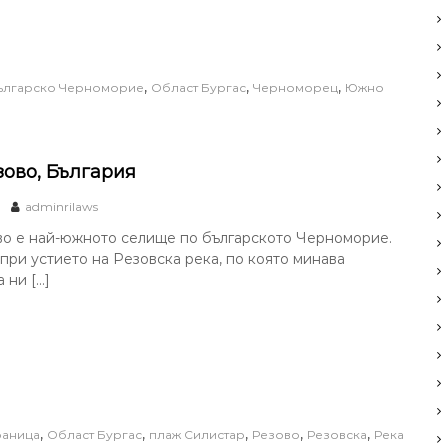
,
,
,
ългарско Черноморие
Област Бургас
Черноморец
Южно
зово, България
adminrilaws
во е най-южното селище по българското Черноморие.
при устието на Резовска река, по която минава
 ни […]
,
,
,
,
,
раница
Област Бургас
плаж Силистар
Резово
Резовска
Река