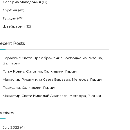
Северна Македония
(13)
Сърбия
(47)
Турция
(47)
Швейцария
(12)
ecent Posts
Параклис Свето Преображение Господне на Витоша,
България
Плаж Ковиу, Ситония, Халкидики, Гърция
Манастир Русану или Света Варвара, Метеора, Гърция
Псакудия, Халкидики, Гърция
Манастир Свети Николай Анапавса, Метеора, Гърция
rchives
July 2022
(4)