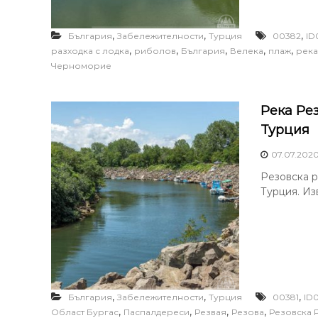
,
,
,
България
Забележителности
Турция
00382
ID
,
,
,
,
,
разходка с лодка
риболов
България
Велека
плаж
река
Черноморие
Река Ре
Турция
07.07.202
Резовска р
Турция. Из
,
,
,
България
Забележителности
Турция
00381
ID
,
,
,
,
Област Бургас
Паспалдереси
Резвая
Резова
Резовска 