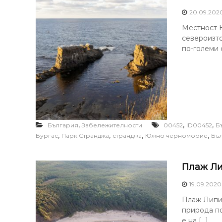
20.09.202
Местност 
североизто
по-големи 
,
,
,
България
Забележителности
00452
ID00452
Б
,
,
,
,
Бургас
Парк Странджа
странджа
Южно черноморие
Бъ
Плаж Ли
19.09.2020
Плаж Липит
природа п
е на […]