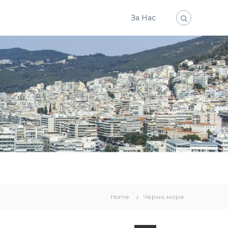
За Нас
Home
Черно море