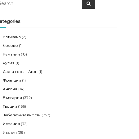
S
e
a
r
c
ategories
h
Ватикана
(2)
Косово
(1)
Румъния
(18)
Русия
(1)
Света гора – Атон
(1)
Франция
(1)
Англия
(14)
България
(372)
Гърция
(166)
Забележителности
(757)
Испания
(32)
Италия
(38)