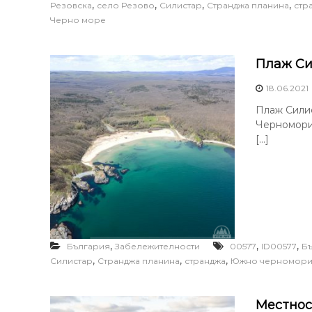
,
,
,
,
Резовска
село Резово
Силистар
Странджа планина
стр
Черно море
Плаж Си
18.06.2021
Плаж Силис
Черноморие
[…]
,
,
,
България
Забележителности
00577
ID00577
Б
,
,
,
Силистар
Странджа планина
странджа
Южно черномор
Местнос