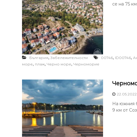
се на 75 км
,
,
,
България
Забележителности
00746
ID00746
А
,
,
,
море
плаж
Черно море
Черноморие
Черномо
22.05.2022
На южния б
9 км от Со