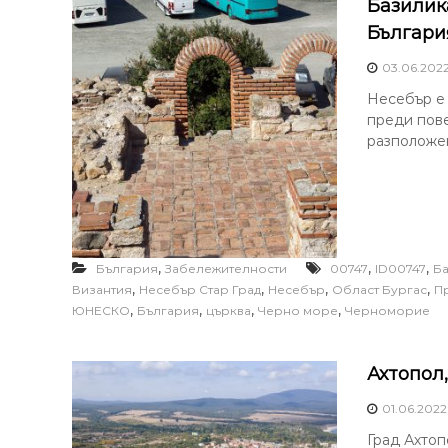
Базилик
Българи
03.06.202
Несебър е 
преди пове
разположен
,
,
,
България
Забележителности
00747
ID00747
Ба
,
,
,
,
Византия
Несебър Стар Град
Несебър
Област Бургас
П
,
,
,
,
ЮНЕСКО
България
църква
Черно море
Черноморие
Ахтопол
01.06.2022
Град Ахтоп