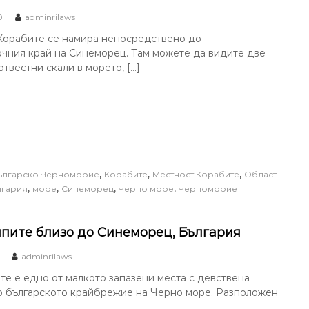
0
adminrilaws
Корабите се намира непосредствено до
чния край на Синеморец. Там можете да видите две
отвестни скали в морето, […]
,
,
,
ългарско Черноморие
Корабите
Местност Корабите
Област
,
,
,
,
лгария
море
Синеморец
Черно море
Черноморие
пите близо до Синеморец, България
adminrilaws
е е едно от малкото запазени места с девствена
о българското крайбрежие на Черно море. Разположен