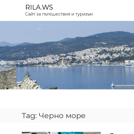
S
RILA.WS
k
Сайт за пътешествия и туризъм
i
p
t
o
c
o
n
t
e
n
t
Tag:
Черно море