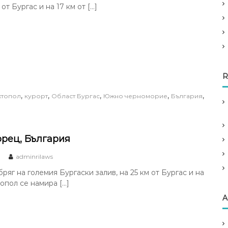
 от Бургас и на 17 км от […]
R
,
,
,
,
,
хтопол
курорт
Област Бургас
Южно черноморие
България
рец, България
adminrilaws
ряг на големия Бургаски залив, на 25 км от Бургас и на
зопол се намира […]
A