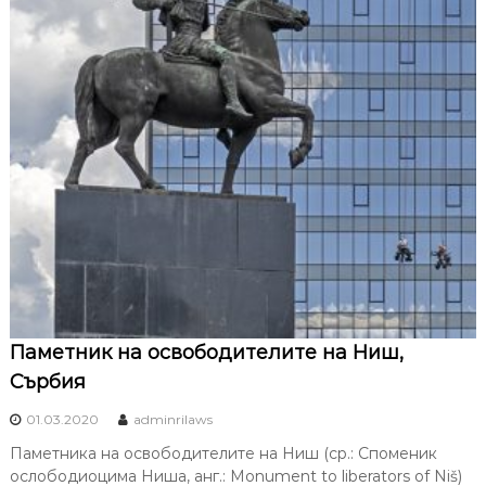
Паметник на освободителите на Ниш,
Сърбия
01.03.2020
adminrilaws
Паметника на освободителите на Ниш (ср.: Споменик
ослободиоцима Ниша, анг.: Monument to liberators of Niš)