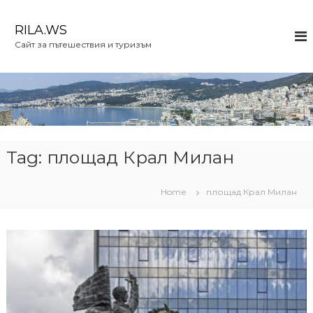
S
k
RILA.WS
i
Сайт за пътешествия и туризъм
p
t
o
c
o
n
t
e
Tag:
площад Крал Милан
n
t
Home
площад Крал Милан