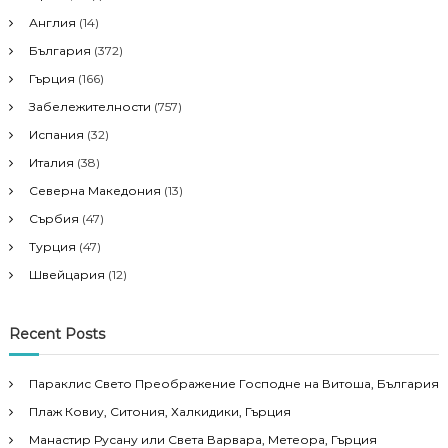
Англия
(14)
България
(372)
Гърция
(166)
Забележителности
(757)
Испания
(32)
Италия
(38)
Северна Македония
(13)
Сърбия
(47)
Турция
(47)
Швейцария
(12)
Recent Posts
Параклис Свето Преображение Господне на Витоша, България
Плаж Ковиу, Ситония, Халкидики, Гърция
Манастир Русану или Света Варвара, Метеора, Гърция