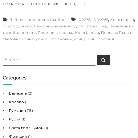
се намира на централния площад […]
,
,
,
,
Забележителности
Сърбия
00265
ID00265
Крал Милан
,
,
освободители
Паметник на освободителите на Ниш
Паметник на
,
,
,
,
освободителите
Паметник
площад Крал Милан
Площад
Първа
,
,
,
,
световна война
улица Обренович
улица
Ниш
Сърбия
S
S
e
e
a
a
r
c
r
Categories
h
c
h
Ватикана
(2)
f
Косово
(1)
o
r
Румъния
(18)
:
Русия
(1)
Света гора – Атон
(1)
Франция
(1)