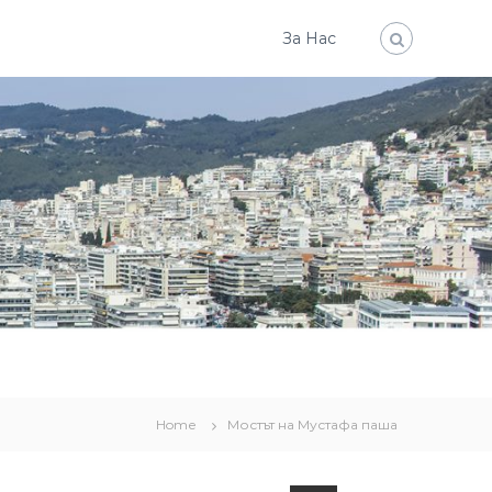
За Нас
Home
Мостът на Мустафа паша