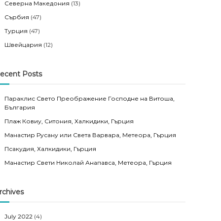
Северна Македония
(13)
Сърбия
(47)
Турция
(47)
Швейцария
(12)
ecent Posts
Параклис Свето Преображение Господне на Витоша,
България
Плаж Ковиу, Ситония, Халкидики, Гърция
Манастир Русану или Света Варвара, Метеора, Гърция
Псакудия, Халкидики, Гърция
Манастир Свети Николай Анапавса, Метеора, Гърция
rchives
July 2022
(4)