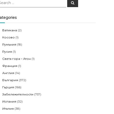
S
e
a
r
c
ategories
h
Ватикана
(2)
Косово
(1)
Румъния
(18)
Русия
(1)
Света гора – Атон
(1)
Франция
(1)
Англия
(14)
България
(372)
Гърция
(166)
Забележителности
(757)
Испания
(32)
Италия
(38)