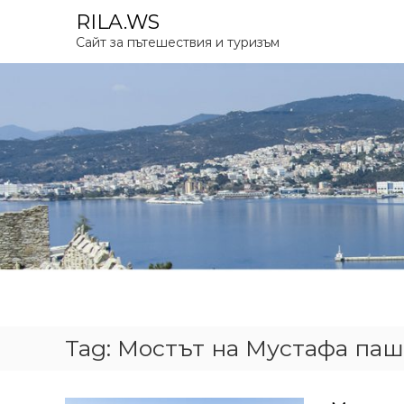
S
RILA.WS
k
Сайт за пътешествия и туризъм
i
p
t
o
c
o
n
t
e
n
t
Tag:
Мостът на Мустафа паш