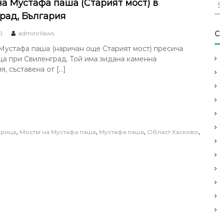
S
на Мустафа паша (Старият мост) в
e
рад, България
a
r
0
adminrilaws
C
c
Мустафа паша (наричан още Старият мост) пресича
h
а при Свиленград. Той има зидана каменна
f
я, съставена от […]
o
r
:
,
,
,
,
рица
Мостът на Мустафа паша
Мустафа паша
Област Хасково