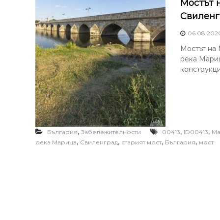
Мостът 
Свиленг
06.08.202
Мостът на 
река Мариц
конструкци
,
,
,
България
Забележителности
00413
ID00413
Ма
,
,
,
,
река Марица
Свиленград
старият мост
България
мост