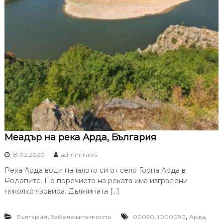
Меадър на река Арда, България
18.02.2020
adminrilaws
Река Арда води началото си от село Горна Арда в
Родопите. По поречието на реката има изградени
няколко язовира. Дължината […]
,
,
,
,
България
Забележителности
00090
ID00090
Арда