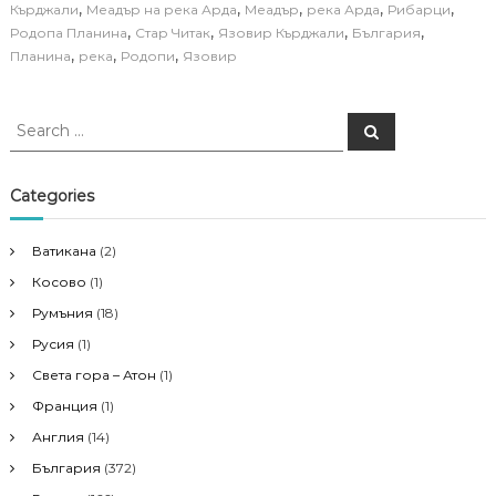
,
,
,
,
,
Кърджали
Меадър на река Арда
Меадър
река Арда
Рибарци
,
,
,
,
Родопа Планина
Стар Читак
Язовир Кърджали
България
,
,
,
Планина
река
Родопи
Язовир
S
S
e
e
a
a
r
c
r
Categories
h
c
h
Ватикана
(2)
f
Косово
(1)
o
r
Румъния
(18)
:
Русия
(1)
Света гора – Атон
(1)
Франция
(1)
Англия
(14)
България
(372)