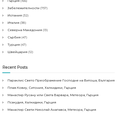
Гърция
(166)
Забележителности
(757)
Испания
(32)
Италия
(38)
Северна Македония
(13)
Сърбия
(47)
Турция
(47)
Швейцария
(12)
Recent Posts
Параклис Свето Преображение Господне на Витоша, България
Плаж Ковиу, Ситония, Халкидики, Гърция
Манастир Русану или Света Варвара, Метеора, Гърция
Псакудия, Халкидики, Гърция
Манастир Свети Николай Анапавса, Метеора, Гърция