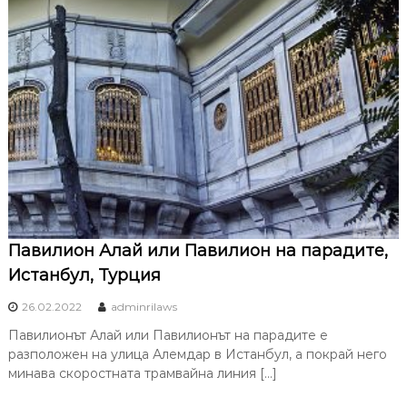
Павилион Алай или Павилион на парадите,
Истанбул, Турция
26.02.2022
adminrilaws
Павилионът Алай или Павилионът на парадите е
разположен на улица Алемдар в Истанбул, а покрай него
минава скоростната трамвайна линия […]