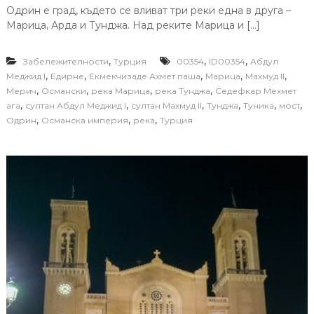
Одрин е град, където се вливат три реки една в друга –
Марица, Арда и Тунджа. Над реките Марица и […]
,
,
,
Забележителности
Турция
00354
ID00354
Абдул
,
,
,
,
,
Меджид I
Едирне
Екмекчизаде Ахмет паша
Марица
Махмуд II
,
,
,
,
Мерич
Османски
река Марица
река Тунджа
Седефкар Мехмет
,
,
,
,
,
,
ага
султан Абдул Меджид I
султан Махмуд II
Тунджа
Туника
мост
,
,
,
Одрин
Османска империя
река
Турция