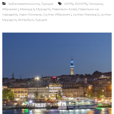
,
,
,
,
Забележителности
Турция
00715
ID00715
Гюлхане
,
,
,
,
Ибрахим I
Махмуд II
Мурад IV
Павильон Алай
Павильон на
,
,
,
,
парадите
парк Гюлхане
Султан Ибрахим I
султан Махмуд II
султан
,
,
Мурад IV
Истанбул
Турция