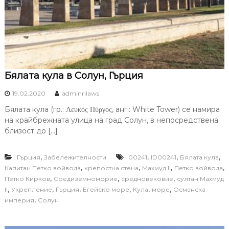
Бялата кула в Солун, Гърция
19.02.2020
adminrilaws
Бялата кула (гр.: Λευκός Πύργος, анг.: White Tower) се намира
на крайбрежната улица на град Солун, в непосредствена
близост до […]
,
,
,
,
Гърция
Забележителности
00241
ID00241
Бялата кула
,
,
,
,
Капитан Петко войвода
крепостна стена
Махмуд II
Петко войвода
,
,
,
Петко Кирков
Средиземноморие
средновековие
султан Махмуд
,
,
,
,
,
,
II
Укрепление
Гърция
Егейско море
Кула
море
Османска
,
империя
Солун