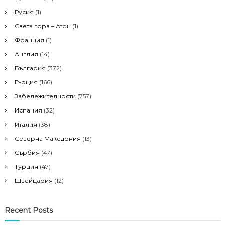
:
Русия
(1)
Света гора – Атон
(1)
Франция
(1)
Англия
(14)
България
(372)
Гърция
(166)
Забележителности
(757)
Испания
(32)
Италия
(38)
Северна Македония
(13)
Сърбия
(47)
Турция
(47)
Швейцария
(12)
Recent Posts