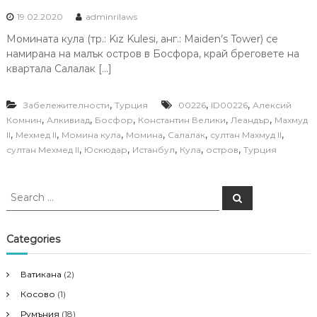
19.02.2020
adminrilaws
Момината кула (тр.: Kız Kulesi, анг.: Maiden’s Tower) се
намирана на малък остров в Босфора, край бреговете на
квартала Салалак […]
,
,
,
Забележителности
Турция
00226
ID00226
Алексий
,
,
,
,
,
Комнин
Алкивиад
Босфор
Константин Велики
Леандър
Махмуд
,
,
,
,
,
,
II
Мехмед II
Момина кула
Момина
Салалак
султан Махмуд II
,
,
,
,
,
султан Мехмед II
Юскюдар
Истанбул
Кула
остров
Турция
S
S
e
e
a
a
r
c
r
Categories
h
c
h
Ватикана
(2)
f
Косово
(1)
o
r
Румъния
(18)