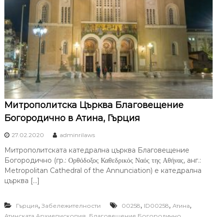
Митрополитска Църква Благовещение
Богородично в Атина, Гърция
27.02.2020
adminrilaws
Митрополитската катедрална църква Благовещение
Богородично (гр.: Ορθόδοξος Καθεδρικός Ναός της Αθήνας, анг.:
Metropolitan Cathedral of the Annunciation) е катедрална
църква […]
,
,
,
,
Гърция
Забележителности
00258
ID00258
Атина
,
,
Атинската Архиепископия
Благовещение Богородично