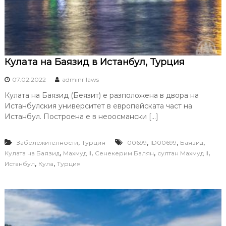
Кулата на Баязид в Истанбул, Турция
07.02.2022
adminrilaws
Кулата на Баязид (Беязит) е разположена в двора на
Истанбулския университет в европейската част на
Истанбул. Построена е в неоосмански […]
,
,
,
,
Забележителности
Турция
00699
ID00699
Баязид
,
,
,
,
Кулата на Баязид
Махмуд II
Сенекерим Балян
султан Махмуд II
,
,
Истанбул
Кула
Турция