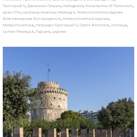
,
,
,
,
Григорий V
Дамаскин Гръцки
Катедрала
Константин XI Палеолог
,
,
,
крал Ото
кралица Амалия
Махмуд II
Митрополитска Църква
,
,
Благовещение Богородично
Митрополитска Църква
,
,
,
,
Митрополитска
патриарх Григорий V
Света Филотея
столица
,
,
султан Махмуд II
Гърция
църква