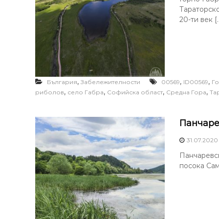
Тараторско
20-ти век [
,
,
,
България
Забележителности
00569
ID00569
Г
,
,
,
,
риболов
село Габра
Софийска област
Средна Гора
Та
Панчаре
31.07.2020
Панчаревск
посока Сам