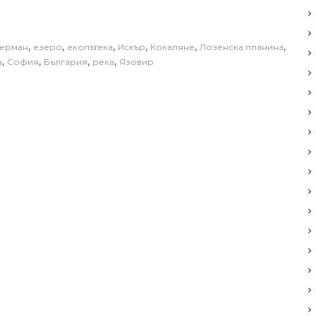
,
,
,
,
,
,
Герман
езеро
екопътека
Искър
Кокаляне
Лозенска планина
,
,
,
,
а
София
България
река
Язовир