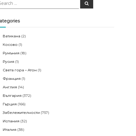
S
e
a
r
c
ategories
h
Ватикана
(2)
Косово
(1)
Румъния
(18)
Русия
(1)
Света гора – Атон
(1)
Франция
(1)
Англия
(14)
България
(372)
Гърция
(166)
Забележителности
(757)
Испания
(32)
Италия
(38)