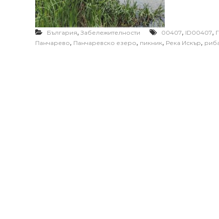
,
,
,
България
Забележителности
00407
ID00407
,
,
,
,
Панчарево
Панчаревско езеро
пикник
Река Искър
риб