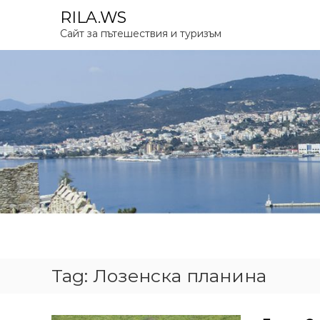
S
RILA.WS
k
Сайт за пътешествия и туризъм
i
p
t
o
c
o
n
t
e
n
t
Tag:
Лозенска планина