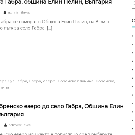
S
уа Габра, община Елин Пелин, България
e
adminrilaws
a
r
C
Габра се намират в Община Елин Пелин, на 8 км от
c
 пътя за село Габра. […]
h
f
o
r
:
,
,
,
,
,
ера Суа Габра
Езера
езеро
Лозенска планина
Лозенска
нина
абренско езеро до село Габра, Община Елин
България
adminrilaws
енско езеро или както е популярно сред рибарите