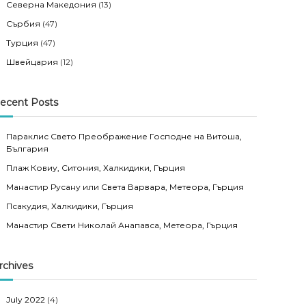
Северна Македония
(13)
Сърбия
(47)
Турция
(47)
Швейцария
(12)
ecent Posts
Параклис Свето Преображение Господне на Витоша,
България
Плаж Ковиу, Ситония, Халкидики, Гърция
Манастир Русану или Света Варвара, Метеора, Гърция
Псакудия, Халкидики, Гърция
Манастир Свети Николай Анапавса, Метеора, Гърция
rchives
July 2022
(4)