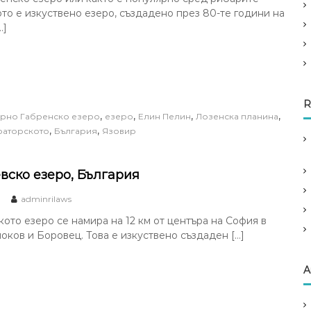
то е изкуствено езеро, създадено през 80-те години на
…]
R
,
,
,
,
орно Габренско езеро
езеро
Елин Пелин
Лозенска планина
,
,
раторското
България
Язовир
вско езеро, България
adminrilaws
ото езеро се намира на 12 км от центъра на София в
оков и Боровец. Това е изкуствено създаден […]
A