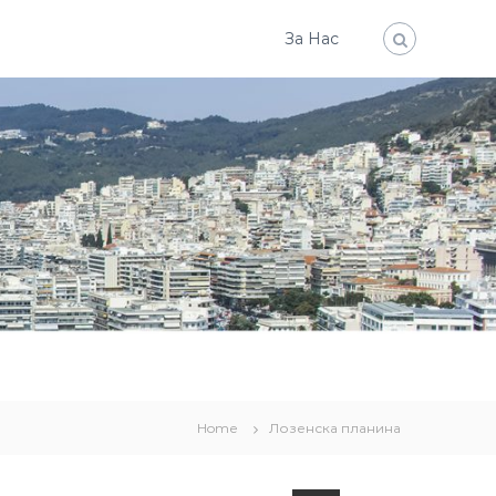
За Нас
Home
Лозенска планина