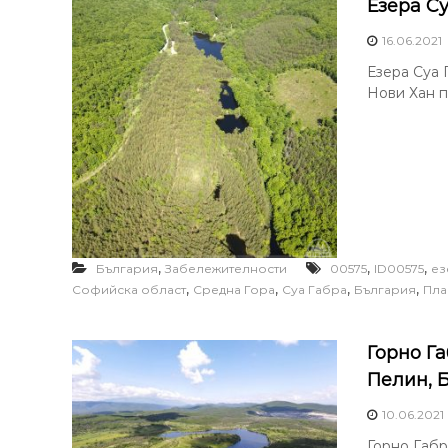
Езера С
16.06.2021
Езера Суа 
Нови Хан по
,
,
,
България
Забележителности
00575
ID00575
ез
,
,
,
,
Софийска област
Средна Гора
Суа Габра
България
Пла
Горно Г
Пелин, 
10.06.2021
Горно Габр