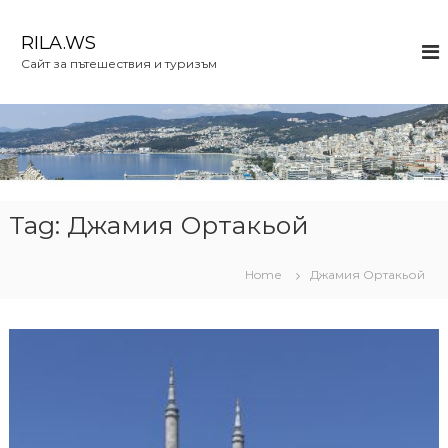
S
k
RILA.WS
i
Сайт за пътешествия и туризъм
p
t
o
c
o
n
t
e
Tag:
Джамия Ортакьой
n
t
Home
Джамия Ортакьой