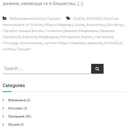
джамия, намираща се в Бешикташ, […]
,
,
,
Забележителности
Турция
00223
ID00223
Mост на
,
,
,
,
,
мъчениците от 15 юли
Абдул Меджид I
Азия
Бешикташ
Босфор
,
,
Гарабет Амира Балян
Голямата Джамия Меджидие
Джамия
,
,
,
,
,
Ортакьой
Европа
Меджидие
Нигоджаос Балян
Ортакьой
,
,
,
,
,
Площад
пристанище
султан Абдул Меджид I
джамия
Истанбул
,
султан
Турция
S
S
e
e
a
a
r
c
r
Categories
h
c
h
Ватикана
(2)
f
Косово
(1)
o
r
Румъния
(18)
:
Русия
(1)