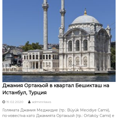
Джамия Ортакьой в квартал Бешикташ на
Истанбул, Турция
19.02.2020
adminrilaws
Голямата Джамия Меджидие (тр.: Büyük Mecidiye Camii),
по-известна като Джамията Ортакьой (тр.: Ortaköy Camii) е