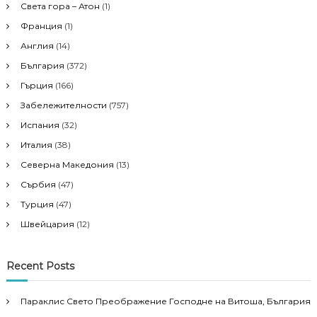
Света гора – Атон
(1)
Франция
(1)
Англия
(14)
България
(372)
Гърция
(166)
Забележителности
(757)
Испания
(32)
Италия
(38)
Северна Македония
(13)
Сърбия
(47)
Турция
(47)
Швейцария
(12)
Recent Posts
Параклис Свето Преображение Господне на Витоша, България